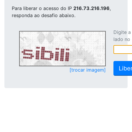
Para liberar o acesso
do IP
216.73.216.196
,
responda ao desafio abaixo.
Digite 
lado no
[trocar imagem]