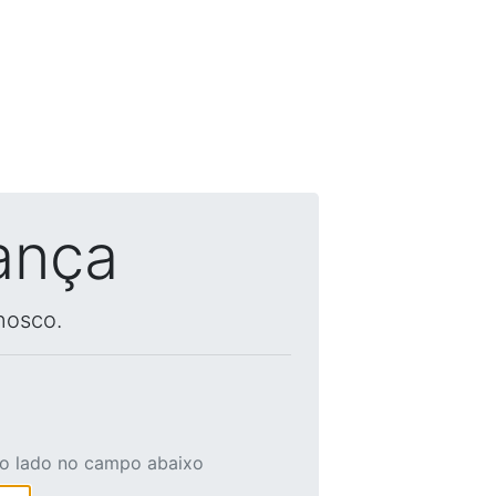
ança
nosco.
ao lado no campo abaixo