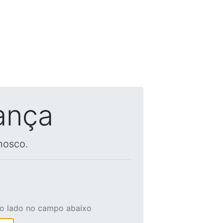
ança
nosco.
ao lado no campo abaixo