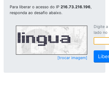
Para liberar o acesso
do IP
216.73.216.196
,
responda ao desafio abaixo.
Digite 
lado no
[trocar imagem]