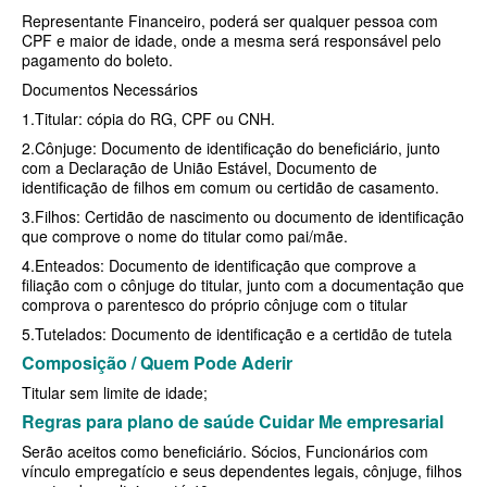
SÃO CRISTOVÃO PLANO DE SAÚDE EMPRESARIAL
BIOVIDA PLANO DE SAÚDE INDIVIDUAL
Representante Financeiro, poderá ser qualquer pessoa com
CPF e maior de idade, onde a mesma será responsável pelo
SÃO MIGUEL PLANO DE SAÚDE EMPRESARIAL
BLUE MED PLANO DE SAÚDE INDIVIDUAL
pagamento do boleto.
Documentos Necessários
SISTEMAS PLANO DE SAÚDE EMPRESARIAL
CLASSES PLANO DE SAÚDE INDIVIDUAL
1.Titular: cópia do RG, CPF ou CNH.
SOMPO PLANO DE SAÚDE EMPRESARIAL
CUIDAR ME PLANO DE SAÚDE INDIVIDUAL
2.Cônjuge: Documento de identificação do beneficiário, junto
com a Declaração de União Estável, Documento de
SULAMERICA PLANO DE SAÚDE EMPRESARIAL
CRUZ AZUL PLANO DE SAÚDE INDIVIDUAL
identificação de filhos em comum ou certidão de casamento.
TOTAL MEDCARE PLANO DE SAÚDE EMPRESARIAL
GARANTIA GS PLANO INDIVIDUAL
3.Filhos: Certidão de nascimento ou documento de identificação
que comprove o nome do titular como pai/mãe.
TRASMONTANO PLANO DE SAÚDE EMPRESARIAL
GNDI PLANO DE SAÚDE INDIVIDUAL
4.Enteados: Documento de identificação que comprove a
filiação com o cônjuge do titular, junto com a documentação que
UNIHOSP PLANO DE SAÚDE EMPRESARIAL
INTERCLINICAS PLANO DE SAÚDE INDIVIDUAL
comprova o parentesco do próprio cônjuge com o titular
UNIMED CENTRAL PLANO DE SAÚDE EMPRESARIAL
KIPP PLANO DE SAÚDE INDIVIDUAL
5.Tutelados: Documento de identificação e a certidão de tutela
Composição / Quem Pode Aderir
UNIMED GUARULHOS PLANO DE SAÚDE EMPRESARIAL
MEDICAL HEALTH PLANO DE SAÚDE INDIVIDUAL
Titular sem limite de idade;
ÚNICA PLANO DE SAÚDE EMPRESARIAL
MED TOUR PLANO DE SAÚDE INDIVIDUAL
Regras para plano de saúde Cuidar Me empresarial
Serão aceitos como beneficiário. Sócios, Funcionários com
PLENA PLANO DE SAÚDE INDIVIDUAL
vínculo empregatício e seus dependentes legais, cônjuge, filhos