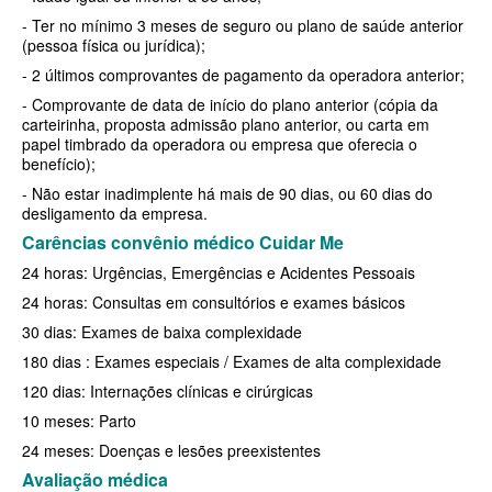
- Ter no mínimo 3 meses de seguro ou plano de saúde anterior
BIOVIDA PLANO DE SAÚDE FAMILIAR
(pessoa física ou jurídica);
- 2 últimos comprovantes de pagamento da operadora anterior;
CRUZ AZUL PLANO DE SAÚDE FAMILIAR
- Comprovante de data de início do plano anterior (cópia da
carteirinha, proposta admissão plano anterior, ou carta em
CUIDAR ME PLANO DE SAÚDE FAMILIAR
papel timbrado da operadora ou empresa que oferecia o
benefício);
GNDI PLANO DE SAÚDE FAMILIAR
- Não estar inadimplente há mais de 90 dias, ou 60 dias do
GARANTIA GS PLANO DE SAÚDE FAMILIAR
desligamento da empresa.
Carências convênio médico Cuidar Me
INTERCLINICAS PLANO DE SAÚDE FAMILIAR
24 horas: Urgências, Emergências e Acidentes Pessoais
KIPP PLANO DE SAÚDE FAMILIAR
24 horas: Consultas em consultórios e exames básicos
MED TOUR PLANO DE SAÚDE FAMILIAR
30 dias: Exames de baixa complexidade
180 dias : Exames especiais / Exames de alta complexidade
MEDICAL HEALTH PLANO DE SAÚDE FAMILIAR
120 dias: Internações clínicas e cirúrgicas
PLENA PLANO DE SAÚDE FAMILIAR
10 meses: Parto
QSAUDE PLANO DE SAÚDE FAMILIAR
24 meses: Doenças e lesões preexistentes
Avaliação médica
SANTA HELENA PLANO DE SAÚDE FAMILIAR