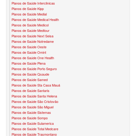
Planos de Saúde Interclinicas
SANTA HELENA PLANO DE SAÚDE INFANTIL
Planos de Saúde Kipp
Planos de Saúde Medial
SÃO CRISTOVÃO PLANO DE SAÚDE INFANTIL
Planos de Saúde Medical Health
Planos de Saúde Medicol
SÃO MIGUEL PLANO DE SAÚDE INFANTIL
Planos de Saúde Medtour
Planos de Saúde Next Seisa
Planos de Saúde Notredame
STA CASA MAUÁ PLANO DE SAÚDE INFANTIL
Planos de Saúde Oeste
Planos de Saúde Omint
TOTAL MEDCARE PLANO DE SAÚDE INFANTIL
Planos de Saúde One Health
Planos de Saúde Plena
TRASMONTANO PLANO DE SAÚDE INFANTIL
Planos de Saúde Porto Seguro
Planos de Saúde Qsaude
ÚNICA PLANO DE SAÚDE INFANTIL
Planos de Saúde Samed
Planos de Saúde Sta Casa Mauá
UNIHOSP PLANO DE SAÚDE INFANTIL
Planos de Saúde Santaris
Planos de Saúde Santa Helena
PLANO DE SAÚDE SÊNIOR
Planos de Saúde São Cristovão
Planos de Saúde São Miguel
AMEPLAN PLANO DE SAÚDE SÊNIOR
Planos de Saúde Sistemas
Planos de Saúde Sompo
BIO SAÚDE PLANO DE SAÚDE SÊNIOR
Planos de Saúde Sulamerica
Planos de Saúde Total Medcare
BIOVIDA PLANO DE SAÚDE SÊNIOR
Planos de Saúde Trasmontano