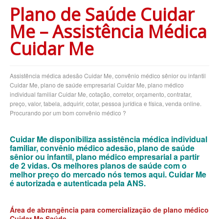
Plano de Saúde Cuidar
BLUE MED PLANO DE SAÚDE EMPRESARIAL
Me – Assistência Médica
BRADESCO PLANO DE SAÚDE EMPRESARIAL
Cuidar Me
CAIXA PLANO DE SAÚDE EMPRESARIAL
CLASSES PLANO DE SAÚDE EMPRESARIAL
Assistência médica adesão Cuidar Me, convênio médico sênior ou infantil
CUIDAR ME PLANO DE SAÚDE EMPRESARIAL
Cuidar Me, plano de saúde empresarial Cuidar Me, plano médico
individual familiar Cuidar Me, cotação, corretor, orçamento, contratar,
CRUZ AZUL PLANO DE SAÚDE EMPRESARIAL
preço, valor, tabela, adquirir, cotar, pessoa jurídica e física, venda online.
Procurando por um bom convênio médico ?
GARANTIA GS PLANO DE SAÚDE EMPRESARIAL
GOLDEN CROSS PLANO EMPRESARIAL
Cuidar Me disponibiliza assistência médica individual
familiar, convênio médico adesão, plano de saúde
GNDI PLANO DE SAÚDE EMPRESARIAL
sênior ou infantil, plano médico empresarial a partir
de 2 vidas.
Os melhores planos de saúde com o
INTERCLINICAS PLANO DE SAÚDE EMPRESARIAL
melhor preço do mercado nós temos aqui.
Cuidar Me
é autorizada e autenticada pela ANS.
KIPP PLANO DE SAÚDE EMPRESARIAL
MEDIAL PLANO DE SAÚDE EMPRESARIAL
Área de abrangência para comercialização de plano médico
Cuidar Me Saúde