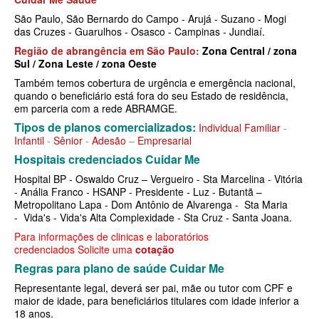
MEDICAL HEALTH PLANO DE SAÚDE EMPRESARIAL
São Paulo, São Bernardo do Campo - Arujá - Suzano - Mogi
das Cruzes - Guarulhos - Osasco - Campinas - Jundiaí.
MED TOUR PLANO DE SAÚDE EMPRESARIAL
Região de abrangência em São Paulo:
Zona Central / zona
NEXT SEISA PLANO DE SAÚDE EMPRESARIAL
Sul / Zona Leste / zona Oeste
Também temos cobertura de urgência e emergência nacional,
NOTREDAME PLANO DE SAÚDE EMPRESARIAL
quando o beneficiário está fora do seu Estado de residência,
em parceria com a rede ABRAMGE.
OMINT PLANO DE SAÚDE EMPRESARIAL
Tipos de planos comercializados:
Individual Familiar
-
Infantil
-
Sênior
-
Adesão
–
Empresarial
ONE HEALTH PLANO DE SAÚDE EMPRESARIAL
Hospitais credenciados Cuidar Me
PLENA PLANO DE SAÚDE EMPRESARIAL
Hospital BP - Oswaldo Cruz – Vergueiro - Sta Marcelina - Vitória
- Anália Franco - HSANP - Presidente - Luz - Butantã –
PORTO SEGURO PLANO DE SAÚDE EMPRESARIAL
Metropolitano Lapa - Dom Antônio de Alvarenga - Sta Maria
- Vida's - Vida's Alta Complexidade - Sta Cruz - Santa Joana.
SAMED PLANO DE SAÚDE EMPRESARIAL
Para informações de clinicas e laboratórios
SANTA CASA DE MAUÁ PLANO DE SAÚDE EMPRESARIAL
credenciados Solicite uma
cotação
Regras para plano de saúde Cuidar Me
PLANO DE SAÚDE INDIVIDUAL
SANTARIS PLANO DE SAÚDE EMPRESARIAL
Representante legal, deverá ser pai, mãe ou tutor com CPF e
SANTA HELENA PLANO DE SAÚDE EMPRESARIAL
BIO SAÚDE PLANO DE SAÚDE INDIVIDUAL
maior de idade, para beneficiários titulares com idade inferior a
18 anos.