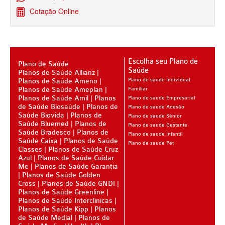
ÚNICA PLANO DE SAÚDE SÊNIOR
Cotação Online
UNIHOSP PLANO DE SAÚDE SÊNIOR
OPERADORAS
Escolha seu Plano de
Plano de Saúde
PLANO DE SAÚDE ALLIANZ
Saúde
Planos de Saúde Allianz
Planos de Saúde Ameno
Plano de saude Individual
PLANO DE SAÚDE AMEPLAN
Planos de Saúde Ameplan
Familiar
Planos de Saúde Amil
Planos
Plano de saude Empresarial
PLANO DE SAÚDE AMENO
de Saúde Biosaúde
Planos de
Plano de saude Adesão
Saúde Biovida
Planos de
Plano de saude Sênior
PLANO DE SAÚDE AMIL
Saúde Bluemed
Planos de
Plano de saude Gestante
Saúde Bradesco
Planos de
Plano de saude Infantil
PLANO DE SAÚDE BIOSAÚDE
Saúde Caixa
Planos de Saúde
Plano de saude Pet
Classes
Planos de Saúde Cruz
PLANO DE SAÚDE BIOVIDA
Azul
Planos de Saúde Cuidar
Me
Planos de Saúde Garantia
Planos de Saúde Golden
PLANO DE SAÚDE BLUEMED
Cross
Planos de Saúde GNDI
Planos de Saúde Greenline
PLANO DE SAÚDE BRADESCO
Planos de Saúde Interclinicas
Planos de Saúde Kipp
Planos
PLANO DE SAÚDE CAIXA
de Saúde Medial
Planos de