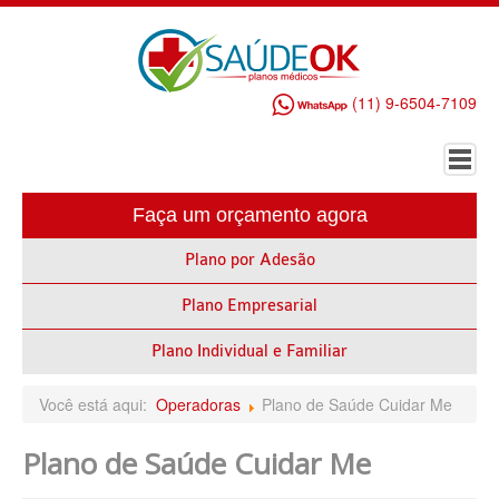
(11) 9-6504-7109
Faça um orçamento agora
HOME
Plano por Adesão
PLANO DE SAÚDE EMPRESARIAL
Plano Empresarial
ALLIANZ PLANO DE SAÚDE EMPRESARIAL
AMEPLAN PLANO DE SAÚDE EMPRESARIAL
Plano Individual e Familiar
AMIL PLANO DE SAÚDE EMPRESARIAL
Você está aqui:
Operadoras
Plano de Saúde Cuidar Me
BIO SAÚDE PLANO DE SAÚDE EMPRESARIAL
Plano de Saúde Cuidar Me
BIOVIDA PLANO DE SAÚDE EMPRESARIAL