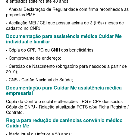
e enteados solteiros até 40 anos.
QSAUDE PLANO DE SAÚDE INDIVIDUAL
- Anexar Declaração de Regularidade com firma reconhecida as
SANTA HELENA PLANO DE SAÚDE INDIVIDUAL
propostas PME.
- Aceitação MEI / CEI que possua acima de 3 (três) meses de
SANTARIS PLANO DE SAÚDE INDIVIDUAL
cadastro no CNPJ.
SÃO CRISTOVÃO PLANO DE SAÚDE INDIVIDUAL
Documentação para assistência médica Cuidar Me
individual e familiar
SÃO MIGUEL PLANO DE SAÚDE INDIVIDUAL
- Cópia do CPF, RG ou CNH dos beneficiários;
STA CASA MAUÁ PLANO DE SAÚDE INDIVIDUAL
- Comprovante de endereço;
- Certidão de Nascimento (obrigatório para nascidos a partir de
TOTAL MEDCARE PLANO DE SAÚDE INDIVIDUAL
2010);
- CNS - Cartão Nacional de Saúde;
TRASMONTANO PLANO DE SAÚDE INDIVIDUAL
Documentação para Cuidar Me assistência médica
ÚNICA PLANO DE SAÚDE INDIVIDUAL
empresarial
Cópia do Contrato social e alterações - RG e CPF dos sócios -
UNIHOSP PLANO DE SAÚDE INDIVIDUAL
Cópia do CNPJ - Relação atualizada FGTS e/ou Ficha Registro /
Contrato.
UNIMED GUARULHOS PLANO DE SAÚDE INDIVIDUAL
Regra para redução de carências convênio médico
PLANO DE SAÚDE FAMILIAR
Cuidar Me
- Idade igual ou inferior a 58 anos;
BLUE MED PLANO DE SAÚDE FAMILIAR