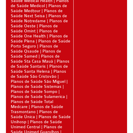
Saúde Medical Health
Planos
PLANO DE SAÚDE CLASSES AACL
de Saúde Medicol
Planos de
Saúde Medtour
Planos de
PLANO DE SAÚDE CUIDAR ME
Saúde Next Seisa
Planos de
Saúde Notredame
Planos de
Saúde Oeste
PLANO DE SAÚDE DIX
Planos de
Saúde Omint
Planos de
Saúde One Health
Planos de
PLANO DE SAÚDE GARANTIA GS SAÚDE
Saúde Plena
Planos de Saúde
Porto Seguro
Planos de
PLANO DE SAÚDE GARANTIA ADVENTISTA
Saúde Qsaude
Planos de
Saúde Samed
Planos de
PLANO DE SAÚDE GOLDEN CARE
Saúde Sta Casa Mauá
Planos
de Saúde Santaris
Planos de
PLANO DE SAÚDE GOLDEN CROSS
Saúde Santa Helena
Planos
de Saúde São Cristovão
PLANO DE SAÚDE GNDI
Planos de Saúde São Miguel
Planos de Saúde Sistemas
Planos de Saúde Sompo
PLANO DE SAÚDE KIPP
Planos de Saúde Sulamerica
Planos de Saúde Total
PLANO DE SAÚDE INTERMÉDICA
Medcare
Planos de Saúde
Trasmontano
Planos de
PLANO DE SAÚDE GREENLINE
Saúde Única
Planos de Saúde
Unihosp
Planos de Saúde
PLANO DE SAÚDE LINCX
Unimed Central
Planos de
Saúde Unimed Guarulhos