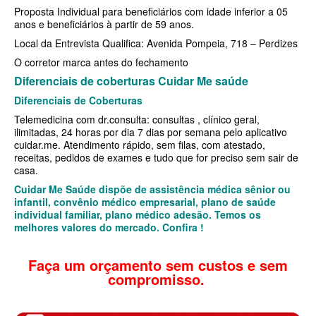
Proposta Individual para beneficiários com idade inferior a 05
anos e beneficiários à partir de 59 anos.
SANTARIS PLANO DE SAÚDE FAMILIAR
Local da Entrevista Qualifica: Avenida Pompeia, 718 – Perdizes
SÃO CRISTOVÃO PLANO DE SAÚDE FAMILIAR
O corretor marca antes do fechamento
SÃO MIGUEL PLANO DE SAÚDE FAMILIAR
Diferenciais de coberturas Cuidar Me saúde
Diferenciais de Coberturas
STA CASA MAUÁ PLANO DE SAÚDE FAMILIAR
Telemedicina com dr.consulta: consultas , clínico geral,
TOTAL MEDCARE PLANO DE SAÚDE FAMILIAR
ilimitadas, 24 horas por dia 7 dias por semana pelo aplicativo
cuidar.me. Atendimento rápido, sem filas, com atestado,
TRASMONTANO PLANO DE SAÚDE FAMILIAR
receitas, pedidos de exames e tudo que for preciso sem sair de
casa.
ÚNICA PLANO DE SAÚDE FAMILIAR
Cuidar Me Saúde dispõe de assistência médica sênior ou
infantil, convênio médico empresarial, plano de saúde
UNIHOSP PLANO DE SAÚDE FAMILIAR
individual familiar, plano médico adesão. Temos os
melhores valores do mercado. Confira !
UNIMED GUARULHOS PLANO DE SAÚDE FAMILIAR
CLASSES PLANO DE SAÚDE FAMILIAR
Faça um orçamento sem custos e sem
compromisso.
PLANO DE SAÚDE INFANTIL
AMIL PLANO DE SAÚDE INFANTIL