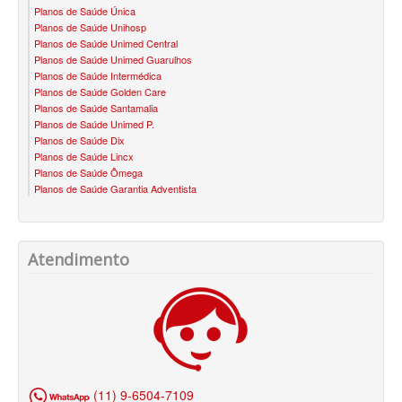
Planos de Saúde Única
BLUE MED PLANO DE SAÚDE SÊNIOR
Planos de Saúde Unihosp
Planos de Saúde Unimed Central
CUIDAR ME PLANO DE SAÚDE SÊNIOR
Planos de Saúde Unimed Guarulhos
Planos de Saúde Intermédica
GNDI PLANO DE SAÚDE SÊNIOR
Planos de Saúde Golden Care
Planos de Saúde Santamalia
GARANTIA GS PLANO DE SAÚDE SÊNIOR
Planos de Saúde Unimed P.
Planos de Saúde Dix
GREENLINE PLANO DE SAÚDE SÊNIOR
Planos de Saúde Lincx
Planos de Saúde Ômega
KIPP PLANO DE SAÚDE SÊNIOR
Planos de Saúde Garantia Adventista
MEDSENIORPLANO DE SAÚDE SÊNIOR
QSAÚDE PLANO DE SAÚDE SÊNIOR
Atendimento
SANTA HELENA PLANO DE SAÚDE SÊNIOR
SÃO CRISTOVÃO PLANO DE SAÚDE SÊNIOR
TOTAL MEDCARE PLANO DE SAÚDE SÊNIOR
TRANSMONTANO PLANO DE SAÚDE SÊNIOR
(11) 9-6504-7109