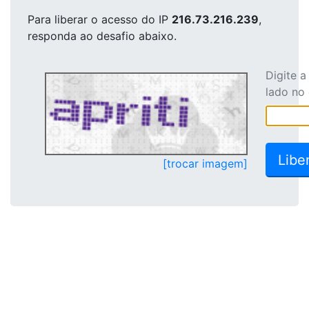
Para liberar o acesso
do IP
216.73.216.239
,
responda ao desafio abaixo.
Digite 
lado no
[trocar imagem]