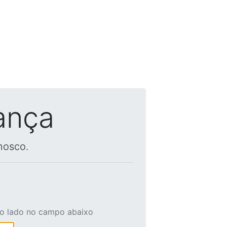
ança
nosco.
ao lado no campo abaixo