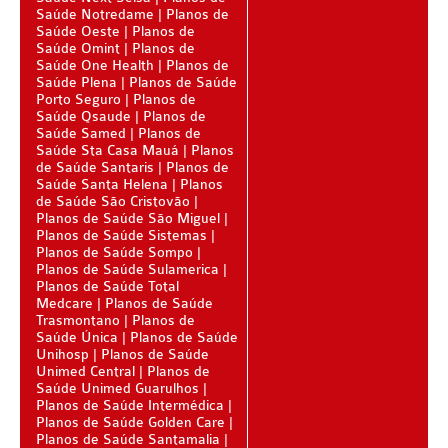
PLANO DE SAÚDE CLASSES AACL
Saúde Notredame
Planos de
Saúde Oeste
Planos de
Saúde Omint
Planos de
PLANO DE SAÚDE CUIDAR ME
Saúde One Health
Planos de
Saúde Plena
Planos de Saúde
PLANO DE SAÚDE DIX
Porto Seguro
Planos de
Saúde Qsaude
Planos de
PLANO DE SAÚDE GARANTIA GS SAÚDE
Saúde Samed
Planos de
Saúde Sta Casa Mauá
Planos
PLANO DE SAÚDE GARANTIA ADVENTISTA
de Saúde Santaris
Planos de
Saúde Santa Helena
Planos
PLANO DE SAÚDE GOLDEN CARE
de Saúde São Cristovão
Planos de Saúde São Miguel
Planos de Saúde Sistemas
PLANO DE SAÚDE GOLDEN CROSS
Planos de Saúde Sompo
Planos de Saúde Sulamerica
PLANO DE SAÚDE GNDI
Planos de Saúde Total
Medcare
Planos de Saúde
PLANO DE SAÚDE KIPP
Trasmontano
Planos de
Saúde Única
Planos de Saúde
PLANO DE SAÚDE INTERMÉDICA
Unihosp
Planos de Saúde
Unimed Central
Planos de
PLANO DE SAÚDE GREENLINE
Saúde Unimed Guarulhos
Planos de Saúde Intermédica
PLANO DE SAÚDE LINCX
Planos de Saúde Golden Care
Planos de Saúde Santamalia