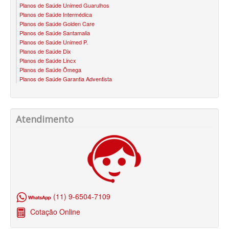
Planos de Saúde Unimed Guarulhos
BLUE MED PLANO DE SAÚDE SÊNIOR
Planos de Saúde Intermédica
Planos de Saúde Golden Care
CUIDAR ME PLANO DE SAÚDE SÊNIOR
Planos de Saúde Santamalia
Planos de Saúde Unimed P.
GNDI PLANO DE SAÚDE SÊNIOR
Planos de Saúde Dix
Planos de Saúde Lincx
GARANTIA GS PLANO DE SAÚDE SÊNIOR
Planos de Saúde Ômega
Planos de Saúde Garantia Adventista
GREENLINE PLANO DE SAÚDE SÊNIOR
KIPP PLANO DE SAÚDE SÊNIOR
Atendimento
MEDSENIORPLANO DE SAÚDE SÊNIOR
QSAÚDE PLANO DE SAÚDE SÊNIOR
SANTA HELENA PLANO DE SAÚDE SÊNIOR
SÃO CRISTOVÃO PLANO DE SAÚDE SÊNIOR
(11) 9-6504-7109
TOTAL MEDCARE PLANO DE SAÚDE SÊNIOR
Cotação Online
TRANSMONTANO PLANO DE SAÚDE SÊNIOR