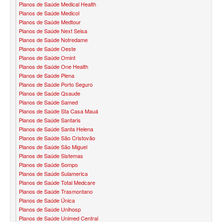
Planos de Saúde Medical Health
SANTA HELENA PLANO DE SAÚDE INFANTIL
Planos de Saúde Medicol
Planos de Saúde Medtour
Planos de Saúde Next Seisa
SÃO CRISTOVÃO PLANO DE SAÚDE INFANTIL
Planos de Saúde Notredame
Planos de Saúde Oeste
SÃO MIGUEL PLANO DE SAÚDE INFANTIL
Planos de Saúde Omint
Planos de Saúde One Health
STA CASA MAUÁ PLANO DE SAÚDE INFANTIL
Planos de Saúde Plena
Planos de Saúde Porto Seguro
TOTAL MEDCARE PLANO DE SAÚDE INFANTIL
Planos de Saúde Qsaude
Planos de Saúde Samed
TRASMONTANO PLANO DE SAÚDE INFANTIL
Planos de Saúde Sta Casa Mauá
Planos de Saúde Santaris
ÚNICA PLANO DE SAÚDE INFANTIL
Planos de Saúde Santa Helena
Planos de Saúde São Cristovão
UNIHOSP PLANO DE SAÚDE INFANTIL
Planos de Saúde São Miguel
Planos de Saúde Sistemas
PLANO DE SAÚDE SÊNIOR
Planos de Saúde Sompo
Planos de Saúde Sulamerica
AMEPLAN PLANO DE SAÚDE SÊNIOR
Planos de Saúde Total Medcare
Planos de Saúde Trasmontano
BIO SAÚDE PLANO DE SAÚDE SÊNIOR
Planos de Saúde Única
Planos de Saúde Unihosp
BIOVIDA PLANO DE SAÚDE SÊNIOR
Planos de Saúde Unimed Central