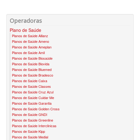
BIO SAÚDE PLANO DE SAÚDE INFANTIL
Operadoras
BIOVIDA PLANO DE SAÚDE INFANTIL
Plano de Saúde
BLUE MED PLANO DE SAÚDE INFANTIL
Planos de Saúde Allianz
Planos de Saúde Ameno
CLASSES PLANO DE SAÚDE INFANTIL
Planos de Saúde Ameplan
Planos de Saúde Amil
CUIDAR ME PLANO DE SAÚDE INFANTIL
Planos de Saúde Biosaúde
Planos de Saúde Biovida
GARANTIA GS PLANO DE SAÚDE INFANTIL
Planos de Saúde Bluemed
Planos de Saúde Bradesco
GNDI PLANO DE SAÚDE INFANTIL
Planos de Saúde Caixa
Planos de Saúde Classes
KIPP PLANO DE SAÚDE INFANTIL
Planos de Saúde Cruz Azul
Planos de Saúde Cuidar Me
MEDICAL HEALTH PLANO DE SAÚDE INFANTIL
Planos de Saúde Garantia
Planos de Saúde Golden Cross
MED TOUR PLANO DE SAÚDE INFANTIL
Planos de Saúde GNDI
Planos de Saúde Greenline
PLENA PLANO DE SAÚDE INFANTIL
Planos de Saúde Interclinicas
Planos de Saúde Kipp
QSAUDE PLANO DE SAÚDE INFANTIL
Planos de Saúde Medial