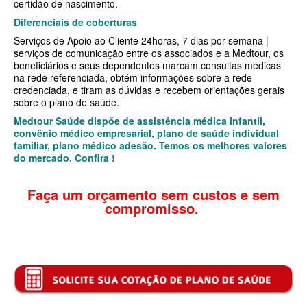
certidão de nascimento.
Diferenciais de coberturas
SANTARIS PLANO DE SAÚDE FAMILIAR
Serviços de Apoio ao Cliente 24horas, 7 dias por semana |
SÃO CRISTOVÃO PLANO DE SAÚDE FAMILIAR
serviços de comunicação entre os associados e a Medtour, os
beneficiários e seus dependentes marcam consultas médicas
SÃO MIGUEL PLANO DE SAÚDE FAMILIAR
na rede referenciada, obtém informações sobre a rede
credenciada, e tiram as dúvidas e recebem orientações gerais
STA CASA MAUÁ PLANO DE SAÚDE FAMILIAR
sobre o plano de saúde.
Medtour Saúde dispõe de assistência médica infantil,
TOTAL MEDCARE PLANO DE SAÚDE FAMILIAR
convênio médico empresarial, plano de saúde individual
familiar, plano médico adesão. Temos os melhores valores
TRASMONTANO PLANO DE SAÚDE FAMILIAR
do mercado. Confira !
ÚNICA PLANO DE SAÚDE FAMILIAR
Faça um orçamento sem custos e sem
UNIHOSP PLANO DE SAÚDE FAMILIAR
compromisso.
UNIMED GUARULHOS PLANO DE SAÚDE FAMILIAR
CLASSES PLANO DE SAÚDE FAMILIAR
PLANO DE SAÚDE INFANTIL
AMIL PLANO DE SAÚDE INFANTIL