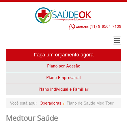
(11) 9-6504-7109
Faça um orçamento agora
HOME
Plano por Adesão
PLANO DE SAÚDE EMPRESARIAL
Plano Empresarial
ALLIANZ PLANO DE SAÚDE EMPRESARIAL
AMEPLAN PLANO DE SAÚDE EMPRESARIAL
Plano Individual e Familiar
AMIL PLANO DE SAÚDE EMPRESARIAL
Você está aqui:
Operadoras
Plano de Saúde Med Tour
BIO SAÚDE PLANO DE SAÚDE EMPRESARIAL
Medtour Saúde
BIOVIDA PLANO DE SAÚDE EMPRESARIAL