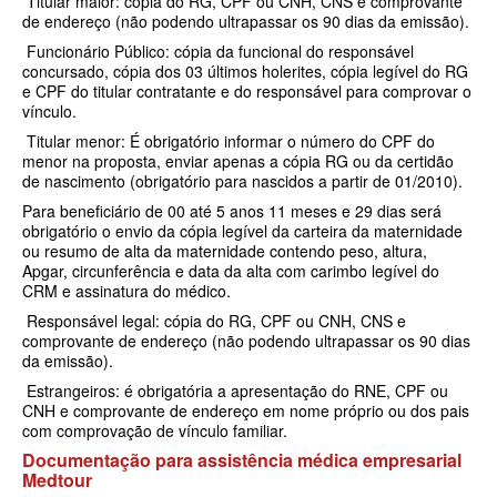
Titular maior: cópia do RG, CPF ou CNH, CNS e comprovante
QSAUDE PLANO DE SAÚDE INDIVIDUAL
de endereço (não podendo ultrapassar os 90 dias da emissão).
SANTA HELENA PLANO DE SAÚDE INDIVIDUAL
Funcionário Público: cópia da funcional do responsável
concursado, cópia dos 03 últimos holerites, cópia legível do RG
SANTARIS PLANO DE SAÚDE INDIVIDUAL
e CPF do titular contratante e do responsável para comprovar o
vínculo.
SÃO CRISTOVÃO PLANO DE SAÚDE INDIVIDUAL
Titular menor: É obrigatório informar o número do CPF do
menor na proposta, enviar apenas a cópia RG ou da certidão
SÃO MIGUEL PLANO DE SAÚDE INDIVIDUAL
de nascimento (obrigatório para nascidos a partir de 01/2010).
Para beneficiário de 00 até 5 anos 11 meses e 29 dias será
STA CASA MAUÁ PLANO DE SAÚDE INDIVIDUAL
obrigatório o envio da cópia legível da carteira da maternidade
ou resumo de alta da maternidade contendo peso, altura,
TOTAL MEDCARE PLANO DE SAÚDE INDIVIDUAL
Apgar, circunferência e data da alta com carimbo legível do
CRM e assinatura do médico.
TRASMONTANO PLANO DE SAÚDE INDIVIDUAL
Responsável legal: cópia do RG, CPF ou CNH, CNS e
ÚNICA PLANO DE SAÚDE INDIVIDUAL
comprovante de endereço (não podendo ultrapassar os 90 dias
da emissão).
UNIHOSP PLANO DE SAÚDE INDIVIDUAL
Estrangeiros: é obrigatória a apresentação do RNE, CPF ou
CNH e comprovante de endereço em nome próprio ou dos pais
UNIMED GUARULHOS PLANO DE SAÚDE INDIVIDUAL
com comprovação de vínculo familiar.
PLANO DE SAÚDE FAMILIAR
Documentação para assistência médica empresarial
Medtour
BLUE MED PLANO DE SAÚDE FAMILIAR