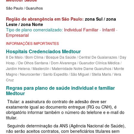
MEDICAL HEALTH PLANO DE SAÚDE EMPRESARIAL
São Paulo / Guarulhos
MED TOUR PLANO DE SAÚDE EMPRESARIAL
Região de abrangência em São Paulo:
zona Sul / zona
Leste / zona Norte
NEXT SEISA PLANO DE SAÚDE EMPRESARIAL
Tipo de plano comercializado:
Individual Familiar
-
Infantil
-
Empresarial
NOTREDAME PLANO DE SAÚDE EMPRESARIAL
INFORMAÇÕES IMPORTANTES
OMINT PLANO DE SAÚDE EMPRESARIAL
Hospitais Credenciados Medtour
8 De Maio / Bom Clima / Bosque Da Saúde / Central De Guaianazes / Day
ONE HEALTH PLANO DE SAÚDE EMPRESARIAL
Hosp. / De Olhos Santana / Dom Alvarenga / Guarudor Clínica Médica /
Jardim Helena / Masterclin / Maternidade Notre Dame Guarulhos / Monte
PLENA PLANO DE SAÚDE EMPRESARIAL
Magno / Neurocenter / Santo Expedito / São Miguel / Stella Maris / Vera
Cruz
PORTO SEGURO PLANO DE SAÚDE EMPRESARIAL
Regras para plano de saúde individual e familiar
SAMED PLANO DE SAÚDE EMPRESARIAL
Medtour
Titular: a assinatura do contrato de adesão deve ser
SANTA CASA DE MAUÁ PLANO DE SAÚDE EMPRESARIAL
exatamente igual ao documento entregue (RG ou CNH), é
obrigatório informar também o número do telefone e e-mail do
PLANO DE SAÚDE INDIVIDUAL
SANTARIS PLANO DE SAÚDE EMPRESARIAL
titular.
Seguindo determinação da ANS (Agência Nacional de Saúde),
SANTA HELENA PLANO DE SAÚDE EMPRESARIAL
BIO SAÚDE PLANO DE SAÚDE INDIVIDUAL
não serão aceitos contratos, com beneficiários titulares sem