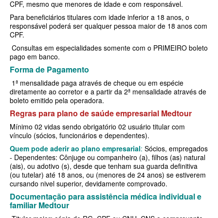
CPF, mesmo que menores de idade e com responsável.
SÃO CRISTOVÃO PLANO DE SAÚDE EMPRESARIAL
BIOVIDA PLANO DE SAÚDE INDIVIDUAL
Para beneficiários titulares com idade inferior a 18 anos, o
SÃO MIGUEL PLANO DE SAÚDE EMPRESARIAL
BLUE MED PLANO DE SAÚDE INDIVIDUAL
responsável poderá ser qualquer pessoa maior de 18 anos com
CPF.
SISTEMAS PLANO DE SAÚDE EMPRESARIAL
CLASSES PLANO DE SAÚDE INDIVIDUAL
Consultas em especialidades somente com o PRIMEIRO boleto
pago em banco.
SOMPO PLANO DE SAÚDE EMPRESARIAL
CUIDAR ME PLANO DE SAÚDE INDIVIDUAL
Forma de Pagamento
SULAMERICA PLANO DE SAÚDE EMPRESARIAL
CRUZ AZUL PLANO DE SAÚDE INDIVIDUAL
1ª mensalidade paga através de cheque ou em espécie
diretamente ao corretor e a partir da 2ª mensalidade através de
TOTAL MEDCARE PLANO DE SAÚDE EMPRESARIAL
GARANTIA GS PLANO INDIVIDUAL
boleto emitido pela operadora.
Regras para plano de saúde empresarial Medtour
TRASMONTANO PLANO DE SAÚDE EMPRESARIAL
GNDI PLANO DE SAÚDE INDIVIDUAL
Mínimo 02 vidas sendo obrigatório 02 usuário titular com
UNIHOSP PLANO DE SAÚDE EMPRESARIAL
INTERCLINICAS PLANO DE SAÚDE INDIVIDUAL
vínculo (sócios, funcionários e dependentes).
Quem pode aderir ao plano empresarial
UNIMED CENTRAL PLANO DE SAÚDE EMPRESARIAL
:
Sócios, empregados
KIPP PLANO DE SAÚDE INDIVIDUAL
- Dependentes: Cônjuge ou companheiro (a), filhos (as) natural
(ais), ou adotivo (s), desde que tenham sua guarda definitiva
UNIMED GUARULHOS PLANO DE SAÚDE EMPRESARIAL
MEDICAL HEALTH PLANO DE SAÚDE INDIVIDUAL
(ou tutelar) até 18 anos, ou (menores de 24 anos) se estiverem
cursando nivel superior, devidamente comprovado.
ÚNICA PLANO DE SAÚDE EMPRESARIAL
MED TOUR PLANO DE SAÚDE INDIVIDUAL
Documentação para assistência médica individual e
PLENA PLANO DE SAÚDE INDIVIDUAL
familiar Medtour