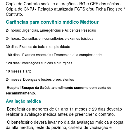
Cópia do Contrato social e alterações - RG e CPF dos sócios -
Cópia do CNPJ - Relação atualizada FGTS e/ou Ficha Registro /
BIOVIDA PLANO DE SAÚDE FAMILIAR
Contrato.
Carências para convênio médico Medtour
CRUZ AZUL PLANO DE SAÚDE FAMILIAR
24 horas: Urgências, Emergências e Acidentes Pessoais
CUIDAR ME PLANO DE SAÚDE FAMILIAR
24 horas: Consultas em consultórios e exames básicos
GNDI PLANO DE SAÚDE FAMILIAR
30 dias: Exames de baixa complexidade
GARANTIA GS PLANO DE SAÚDE FAMILIAR
180 dias : Exames especiais / Exames de alta complexidade
120 dias: Internações clínicas e cirúrgicas
INTERCLINICAS PLANO DE SAÚDE FAMILIAR
10 meses: Parto
KIPP PLANO DE SAÚDE FAMILIAR
24 meses: Doenças e lesões preexistentes
MED TOUR PLANO DE SAÚDE FAMILIAR
Hospital Bosque da Saúde, atendimento somente com carta de
encaminhamento.
MEDICAL HEALTH PLANO DE SAÚDE FAMILIAR
Avaliação médica
Beneficiários menores de 01 ano 11 meses e 29 dias deverão
PLENA PLANO DE SAÚDE FAMILIAR
realizar a avaliação médica antes de preencher o contrato.
QSAUDE PLANO DE SAÚDE FAMILIAR
O beneficiário deverá levar no dia da avaliação médica a cópia
da alta médica, teste do pezinho, carteira de vacinação e
SANTA HELENA PLANO DE SAÚDE FAMILIAR