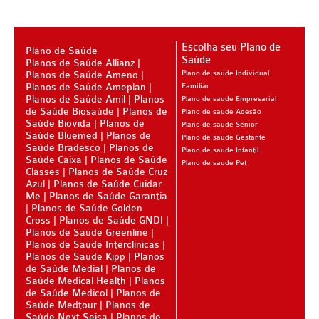
ÚNICA PLANO DE SAÚDE SÊNIOR
UNIHOSP PLANO DE SAÚDE SÊNIOR
Escolha seu Plano de
Plano de Saúde
Saúde
Planos de Saúde Allianz
OPERADORAS
Planos de Saúde Ameno
Plano de saude Individual
Planos de Saúde Ameplan
Familiar
PLANO DE SAÚDE ALLIANZ
Planos de Saúde Amil
Planos
Plano de saude Empresarial
de Saúde Biosaúde
Planos de
Plano de saude Adesão
PLANO DE SAÚDE AMEPLAN
Saúde Biovida
Planos de
Plano de saude Sênior
Saúde Bluemed
Planos de
Plano de saude Gestante
PLANO DE SAÚDE AMENO
Saúde Bradesco
Planos de
Plano de saude Infantil
Saúde Caixa
Planos de Saúde
Plano de saude Pet
PLANO DE SAÚDE AMIL
Classes
Planos de Saúde Cruz
Azul
Planos de Saúde Cuidar
Me
Planos de Saúde Garantia
PLANO DE SAÚDE BIOSAÚDE
Planos de Saúde Golden
Cross
Planos de Saúde GNDI
PLANO DE SAÚDE BIOVIDA
Planos de Saúde Greenline
Planos de Saúde Interclinicas
PLANO DE SAÚDE BLUEMED
Planos de Saúde Kipp
Planos
de Saúde Medial
Planos de
PLANO DE SAÚDE BRADESCO
Saúde Medical Health
Planos
de Saúde Medicol
Planos de
PLANO DE SAÚDE CAIXA
Saúde Medtour
Planos de
Saúde Next Seisa
Planos de