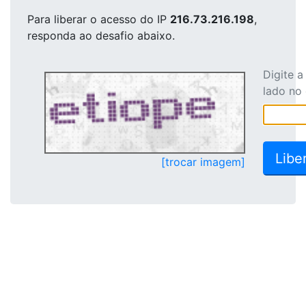
Para liberar o acesso
do IP
216.73.216.198
,
responda ao desafio abaixo.
Digite 
lado no
[trocar imagem]