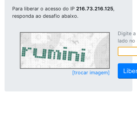
Para liberar o acesso
do IP
216.73.216.125
,
responda ao desafio abaixo.
Digite 
lado no
[trocar imagem]