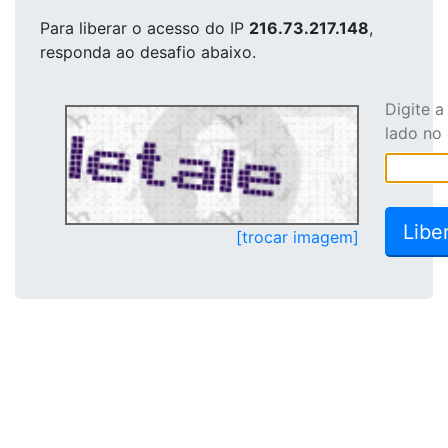
Para liberar o acesso
do IP
216.73.217.148
,
responda ao desafio abaixo.
Digite 
lado no
[trocar imagem]