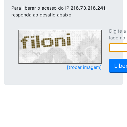
Para liberar o acesso
do IP
216.73.216.241
,
responda ao desafio abaixo.
Digite 
lado no
[trocar imagem]