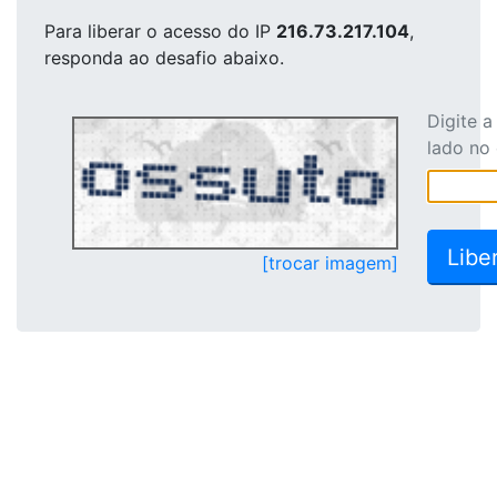
Para liberar o acesso
do IP
216.73.217.104
,
responda ao desafio abaixo.
Digite 
lado no
[trocar imagem]