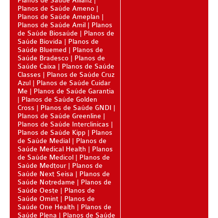
Planos de Saúde Allianz
Planos de Saúde Ameno
BLUE MED PLANO DE SAÚDE SÊNIOR
Planos de Saúde Ameplan
Planos de Saúde Amil
Planos
CUIDAR ME PLANO DE SAÚDE SÊNIOR
de Saúde Biosaúde
Planos de
Saúde Biovida
Planos de
GNDI PLANO DE SAÚDE SÊNIOR
Saúde Bluemed
Planos de
Saúde Bradesco
Planos de
GARANTIA GS PLANO DE SAÚDE SÊNIOR
Saúde Caixa
Planos de Saúde
Classes
Planos de Saúde Cruz
GREENLINE PLANO DE SAÚDE SÊNIOR
Azul
Planos de Saúde Cuidar
Me
Planos de Saúde Garantia
Planos de Saúde Golden
KIPP PLANO DE SAÚDE SÊNIOR
Cross
Planos de Saúde GNDI
Planos de Saúde Greenline
MEDSENIORPLANO DE SAÚDE SÊNIOR
Planos de Saúde Interclinicas
Planos de Saúde Kipp
Planos
QSAÚDE PLANO DE SAÚDE SÊNIOR
de Saúde Medial
Planos de
Saúde Medical Health
Planos
SANTA HELENA PLANO DE SAÚDE SÊNIOR
de Saúde Medicol
Planos de
Saúde Medtour
Planos de
SÃO CRISTOVÃO PLANO DE SAÚDE SÊNIOR
Saúde Next Seisa
Planos de
Saúde Notredame
Planos de
Saúde Oeste
Planos de
TOTAL MEDCARE PLANO DE SAÚDE SÊNIOR
Saúde Omint
Planos de
Saúde One Health
Planos de
TRANSMONTANO PLANO DE SAÚDE SÊNIOR
Saúde Plena
Planos de Saúde