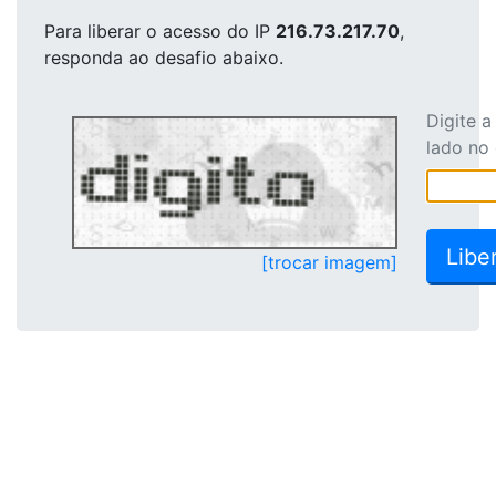
Para liberar o acesso
do IP
216.73.217.70
,
responda ao desafio abaixo.
Digite 
lado no
[trocar imagem]