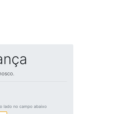
ança
nosco.
ao lado no campo abaixo