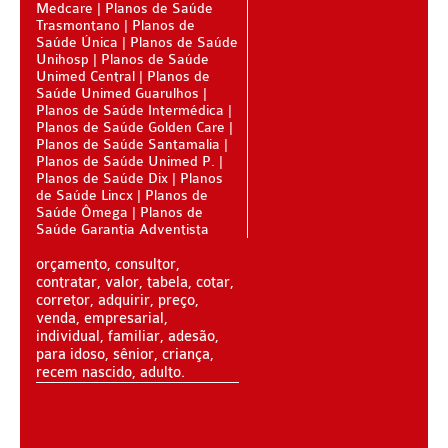
Medcare
Planos de Saúde
Trasmontano
Planos de
BIO SAÚDE PLANO DE SAÚDE INFANTIL
Saúde Única
Planos de Saúde
Unihosp
Planos de Saúde
BIOVIDA PLANO DE SAÚDE INFANTIL
Unimed Central
Planos de
Saúde Unimed Guarulhos
BLUE MED PLANO DE SAÚDE INFANTIL
Planos de Saúde Intermédica
Planos de Saúde Golden Care
CLASSES PLANO DE SAÚDE INFANTIL
Planos de Saúde Santamalia
Planos de Saúde Unimed P.
CUIDAR ME PLANO DE SAÚDE INFANTIL
Planos de Saúde Dix
Planos
de Saúde Lincx
Planos de
Saúde Ômega
Planos de
GARANTIA GS PLANO DE SAÚDE INFANTIL
Saúde Garantia Adventista
GNDI PLANO DE SAÚDE INFANTIL
orçamento, consultor,
contratar, valor, tabela, cotar,
KIPP PLANO DE SAÚDE INFANTIL
corretor, adquirir, preço,
venda, empresarial,
MEDICAL HEALTH PLANO DE SAÚDE INFANTIL
individual, familiar, adesão,
para idoso, sênior, criança,
MED TOUR PLANO DE SAÚDE INFANTIL
recem nascido, adulto.
PLENA PLANO DE SAÚDE INFANTIL
QSAUDE PLANO DE SAÚDE INFANTIL