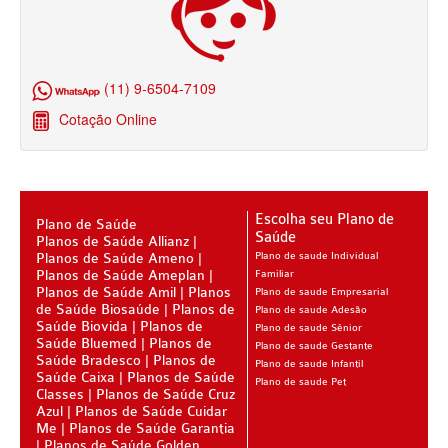
BIOVIDA PLANO DE SAÚDE FAMILIAR
CRUZ AZUL PLANO DE SAÚDE FAMILIAR
(11) 9-6504-7109
CUIDAR ME PLANO DE SAÚDE FAMILIAR
Cotação Online
GNDI PLANO DE SAÚDE FAMILIAR
GARANTIA GS PLANO DE SAÚDE FAMILIAR
Escolha seu Plano de
INTERCLINICAS PLANO DE SAÚDE FAMILIAR
Plano de Saúde
Saúde
Planos de Saúde Allianz
Planos de Saúde Ameno
Plano de saude Individual
KIPP PLANO DE SAÚDE FAMILIAR
Planos de Saúde Ameplan
Familiar
Planos de Saúde Amil
Planos
Plano de saude Empresarial
MED TOUR PLANO DE SAÚDE FAMILIAR
de Saúde Biosaúde
Planos de
Plano de saude Adesão
Saúde Biovida
Planos de
Plano de saude Sênior
MEDICAL HEALTH PLANO DE SAÚDE FAMILIAR
Saúde Bluemed
Planos de
Plano de saude Gestante
Saúde Bradesco
Planos de
Plano de saude Infantil
PLENA PLANO DE SAÚDE FAMILIAR
Saúde Caixa
Planos de Saúde
Plano de saude Pet
Classes
Planos de Saúde Cruz
QSAUDE PLANO DE SAÚDE FAMILIAR
Azul
Planos de Saúde Cuidar
Me
Planos de Saúde Garantia
SANTA HELENA PLANO DE SAÚDE FAMILIAR
Planos de Saúde Golden