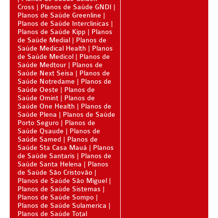
Cross
Planos de Saúde GNDI
Planos de Saúde Greenline
SANTARIS PLANO DE SAÚDE FAMILIAR
Planos de Saúde Interclinicas
Planos de Saúde Kipp
Planos
SÃO CRISTOVÃO PLANO DE SAÚDE FAMILIAR
de Saúde Medial
Planos de
Saúde Medical Health
Planos
SÃO MIGUEL PLANO DE SAÚDE FAMILIAR
de Saúde Medicol
Planos de
Saúde Medtour
Planos de
STA CASA MAUÁ PLANO DE SAÚDE FAMILIAR
Saúde Next Seisa
Planos de
Saúde Notredame
Planos de
TOTAL MEDCARE PLANO DE SAÚDE FAMILIAR
Saúde Oeste
Planos de
Saúde Omint
Planos de
Saúde One Health
Planos de
TRASMONTANO PLANO DE SAÚDE FAMILIAR
Saúde Plena
Planos de Saúde
Porto Seguro
Planos de
ÚNICA PLANO DE SAÚDE FAMILIAR
Saúde Qsaude
Planos de
Saúde Samed
Planos de
UNIHOSP PLANO DE SAÚDE FAMILIAR
Saúde Sta Casa Mauá
Planos
de Saúde Santaris
Planos de
UNIMED GUARULHOS PLANO DE SAÚDE FAMILIAR
Saúde Santa Helena
Planos
de Saúde São Cristovão
CLASSES PLANO DE SAÚDE FAMILIAR
Planos de Saúde São Miguel
Planos de Saúde Sistemas
PLANO DE SAÚDE INFANTIL
Planos de Saúde Sompo
Planos de Saúde Sulamerica
Planos de Saúde Total
AMIL PLANO DE SAÚDE INFANTIL