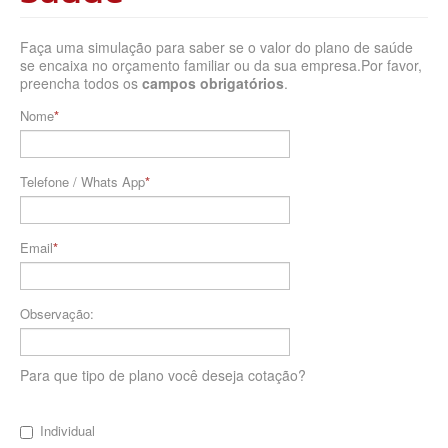
BLUE MED PLANO DE SAÚDE EMPRESARIAL
Faça uma simulação para saber se o valor do plano de saúde
BRADESCO PLANO DE SAÚDE EMPRESARIAL
se encaixa no orçamento familiar ou da sua empresa.Por favor,
preencha todos os
campos obrigatórios
.
CAIXA PLANO DE SAÚDE EMPRESARIAL
Nome
CLASSES PLANO DE SAÚDE EMPRESARIAL
CUIDAR ME PLANO DE SAÚDE EMPRESARIAL
Telefone / Whats App
CRUZ AZUL PLANO DE SAÚDE EMPRESARIAL
GARANTIA GS PLANO DE SAÚDE EMPRESARIAL
Email
GOLDEN CROSS PLANO EMPRESARIAL
GNDI PLANO DE SAÚDE EMPRESARIAL
Observação:
INTERCLINICAS PLANO DE SAÚDE EMPRESARIAL
Para que tipo de plano você deseja cotação?
KIPP PLANO DE SAÚDE EMPRESARIAL
MEDIAL PLANO DE SAÚDE EMPRESARIAL
Individual