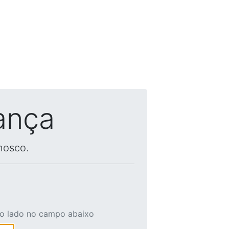
ança
nosco.
ao lado no campo abaixo