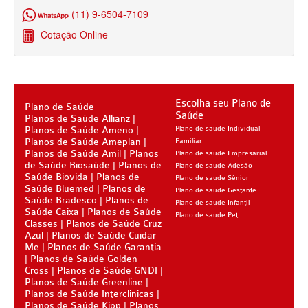
ÚNICA PLANO DE SAÚDE SÊNIOR
(11) 9-6504-7109
Cotação Online
UNIHOSP PLANO DE SAÚDE SÊNIOR
OPERADORAS
PLANO DE SAÚDE ALLIANZ
Escolha seu Plano de
Plano de Saúde
PLANO DE SAÚDE AMEPLAN
Saúde
Planos de Saúde Allianz
Planos de Saúde Ameno
Plano de saude Individual
PLANO DE SAÚDE AMENO
Planos de Saúde Ameplan
Familiar
Planos de Saúde Amil
Planos
Plano de saude Empresarial
PLANO DE SAÚDE AMIL
de Saúde Biosaúde
Planos de
Plano de saude Adesão
Saúde Biovida
Planos de
Plano de saude Sênior
Saúde Bluemed
Planos de
PLANO DE SAÚDE BIOSAÚDE
Plano de saude Gestante
Saúde Bradesco
Planos de
Plano de saude Infantil
Saúde Caixa
Planos de Saúde
PLANO DE SAÚDE BIOVIDA
Plano de saude Pet
Classes
Planos de Saúde Cruz
Azul
Planos de Saúde Cuidar
PLANO DE SAÚDE BLUEMED
Me
Planos de Saúde Garantia
Planos de Saúde Golden
PLANO DE SAÚDE BRADESCO
Cross
Planos de Saúde GNDI
Planos de Saúde Greenline
PLANO DE SAÚDE CAIXA
Planos de Saúde Interclinicas
Planos de Saúde Kipp
Planos