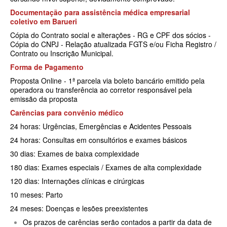
Documentação para assistência médica empresarial
BIOVIDA PLANO DE SAÚDE FAMILIAR
coletivo em
Barueri
Cópia do Contrato social e alterações - RG e CPF dos sócios -
CRUZ AZUL PLANO DE SAÚDE FAMILIAR
Cópia do CNPJ - Relação atualizada FGTS e/ou Ficha Registro /
Contrato ou Inscrição Municipal.
CUIDAR ME PLANO DE SAÚDE FAMILIAR
Forma de Pagamento
GNDI PLANO DE SAÚDE FAMILIAR
Proposta Online - 1ª parcela via boleto bancário emitido pela
operadora ou transferência ao corretor responsável pela
GARANTIA GS PLANO DE SAÚDE FAMILIAR
emissão da proposta
Carências para convênio médico
INTERCLINICAS PLANO DE SAÚDE FAMILIAR
24 horas: Urgências, Emergências e Acidentes Pessoais
KIPP PLANO DE SAÚDE FAMILIAR
24 horas: Consultas em consultórios e exames básicos
MED TOUR PLANO DE SAÚDE FAMILIAR
30 dias: Exames de baixa complexidade
180 dias: Exames especiais / Exames de alta complexidade
MEDICAL HEALTH PLANO DE SAÚDE FAMILIAR
120 dias: Internações clínicas e cirúrgicas
PLENA PLANO DE SAÚDE FAMILIAR
10 meses: Parto
QSAUDE PLANO DE SAÚDE FAMILIAR
24 meses: Doenças e lesões preexistentes
Os prazos de carências serão contados a partir da data de
SANTA HELENA PLANO DE SAÚDE FAMILIAR