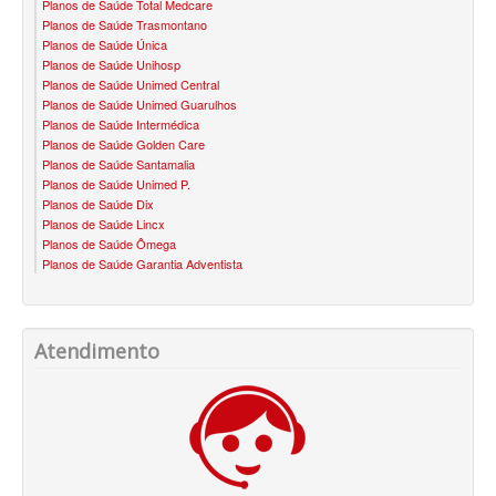
Planos de Saúde Total Medcare
BLUE MED PLANO DE SAÚDE SÊNIOR
Planos de Saúde Trasmontano
Planos de Saúde Única
Planos de Saúde Unihosp
CUIDAR ME PLANO DE SAÚDE SÊNIOR
Planos de Saúde Unimed Central
Planos de Saúde Unimed Guarulhos
GNDI PLANO DE SAÚDE SÊNIOR
Planos de Saúde Intermédica
Planos de Saúde Golden Care
GARANTIA GS PLANO DE SAÚDE SÊNIOR
Planos de Saúde Santamalia
Planos de Saúde Unimed P.
GREENLINE PLANO DE SAÚDE SÊNIOR
Planos de Saúde Dix
Planos de Saúde Lincx
KIPP PLANO DE SAÚDE SÊNIOR
Planos de Saúde Ômega
Planos de Saúde Garantia Adventista
MEDSENIORPLANO DE SAÚDE SÊNIOR
QSAÚDE PLANO DE SAÚDE SÊNIOR
Atendimento
SANTA HELENA PLANO DE SAÚDE SÊNIOR
SÃO CRISTOVÃO PLANO DE SAÚDE SÊNIOR
TOTAL MEDCARE PLANO DE SAÚDE SÊNIOR
TRANSMONTANO PLANO DE SAÚDE SÊNIOR