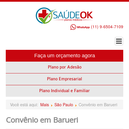
(11) 9-6504-7109
Faça um orçamento agora
HOME
Plano por Adesão
PLANO DE SAÚDE EMPRESARIAL
Plano Empresarial
ALLIANZ PLANO DE SAÚDE EMPRESARIAL
AMEPLAN PLANO DE SAÚDE EMPRESARIAL
Plano Individual e Familiar
AMIL PLANO DE SAÚDE EMPRESARIAL
Você está aqui:
Mais
São Paulo
Convênio em Barueri
BIO SAÚDE PLANO DE SAÚDE EMPRESARIAL
Convênio em Barueri
BIOVIDA PLANO DE SAÚDE EMPRESARIAL