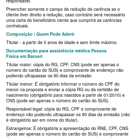
responsável.
SÃO CRISTOVÃO PLANO DE SAÚDE EMPRESARIAL
BIOVIDA PLANO DE SAÚDE INDIVIDUAL
Preencher somente o campo de redução de carência se o
SÃO MIGUEL PLANO DE SAÚDE EMPRESARIAL
cliente tiver direito a redução, caso contrário será necessário
BLUE MED PLANO DE SAÚDE INDIVIDUAL
uma carta do beneficiário ciente que cumprirá as carências
contratuais.
SISTEMAS PLANO DE SAÚDE EMPRESARIAL
CLASSES PLANO DE SAÚDE INDIVIDUAL
Composição / Quem Pode Aderir
SOMPO PLANO DE SAÚDE EMPRESARIAL
CUIDAR ME PLANO DE SAÚDE INDIVIDUAL
Titular - a partir de 0 anos de idade e sem limite máximo.
SULAMERICA PLANO DE SAÚDE EMPRESARIAL
CRUZ AZUL PLANO DE SAÚDE INDIVIDUAL
Documentação para assistência médica Pessoa
Física
em
Barueri
TOTAL MEDCARE PLANO DE SAÚDE EMPRESARIAL
GARANTIA GS PLANO INDIVIDUAL
Titular maior: cópia do RG, CPF, CNS (pode ser apenas o
número do cartão do SUS) e comprovante de endereço não
TRASMONTANO PLANO DE SAÚDE EMPRESARIAL
GNDI PLANO DE SAÚDE INDIVIDUAL
podendo ultrapassar os 90 dias da emissão
UNIHOSP PLANO DE SAÚDE EMPRESARIAL
INTERCLINICAS PLANO DE SAÚDE INDIVIDUAL
Titular menor: É obrigatório informar o número do CPF do
menor na proposta e enviar a cópia RG ou da certidão de
UNIMED CENTRAL PLANO DE SAÚDE EMPRESARIAL
KIPP PLANO DE SAÚDE INDIVIDUAL
nascimento (obrigatório para nascidos a partir de 01/2010) e
CNS (pode ser apenas o número do cartão do SUS).
UNIMED GUARULHOS PLANO DE SAÚDE EMPRESARIAL
MEDICAL HEALTH PLANO DE SAÚDE INDIVIDUAL
Responsável legal: cópia do RG, CPF e comprovante de
endereço não podendo ultrapassar os 90 dias da emissão (não
ÚNICA PLANO DE SAÚDE EMPRESARIAL
MED TOUR PLANO DE SAÚDE INDIVIDUAL
é obrigatório ser em nome do titular).
Estrangeiros: É obrigatória a apresentação do RNE, CPF, CNS
PLENA PLANO DE SAÚDE INDIVIDUAL
(pode ser apenas o número do cartão do SUS) e comprovante