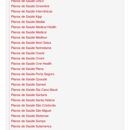
Planos de Saúde GNDI
Planos de Saúde Greenline
SANTA HELENA PLANO DE SAÚDE INFANTIL
Planos de Saúde Interclinicas
Planos de Saúde Kipp
SÃO CRISTOVÃO PLANO DE SAÚDE INFANTIL
Planos de Saúde Medial
Planos de Saúde Medical Health
SÃO MIGUEL PLANO DE SAÚDE INFANTIL
Planos de Saúde Medicol
Planos de Saúde Medtour
STA CASA MAUÁ PLANO DE SAÚDE INFANTIL
Planos de Saúde Next Seisa
Planos de Saúde Notredame
TOTAL MEDCARE PLANO DE SAÚDE INFANTIL
Planos de Saúde Oeste
Planos de Saúde Omint
TRASMONTANO PLANO DE SAÚDE INFANTIL
Planos de Saúde One Health
Planos de Saúde Plena
ÚNICA PLANO DE SAÚDE INFANTIL
Planos de Saúde Porto Seguro
Planos de Saúde Qsaude
UNIHOSP PLANO DE SAÚDE INFANTIL
Planos de Saúde Samed
Planos de Saúde Sta Casa Mauá
PLANO DE SAÚDE SÊNIOR
Planos de Saúde Santaris
Planos de Saúde Santa Helena
AMEPLAN PLANO DE SAÚDE SÊNIOR
Planos de Saúde São Cristovão
Planos de Saúde São Miguel
BIO SAÚDE PLANO DE SAÚDE SÊNIOR
Planos de Saúde Sistemas
Planos de Saúde Sompo
BIOVIDA PLANO DE SAÚDE SÊNIOR
Planos de Saúde Sulamerica