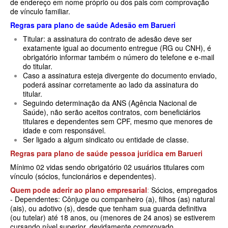
de endereço em nome próprio ou dos pais com comprovação
QSAUDE PLANO DE SAÚDE INDIVIDUAL
de vínculo familiar.
SANTA HELENA PLANO DE SAÚDE INDIVIDUAL
Regras para plano de saúde Adesão
em Barueri
Titular: a assinatura do contrato de adesão deve ser
SANTARIS PLANO DE SAÚDE INDIVIDUAL
exatamente igual ao documento entregue (RG ou CNH), é
obrigatório informar também o número do telefone e e-mail
SÃO CRISTOVÃO PLANO DE SAÚDE INDIVIDUAL
do titular.
Caso a assinatura esteja divergente do documento enviado,
SÃO MIGUEL PLANO DE SAÚDE INDIVIDUAL
poderá assinar corretamente ao lado da assinatura do
titular.
STA CASA MAUÁ PLANO DE SAÚDE INDIVIDUAL
Seguindo determinação da ANS (Agência Nacional de
Saúde), não serão aceitos contratos, com beneficiários
TOTAL MEDCARE PLANO DE SAÚDE INDIVIDUAL
titulares e dependentes sem CPF, mesmo que menores de
idade e com responsável.
TRASMONTANO PLANO DE SAÚDE INDIVIDUAL
Ser ligado a algum sindicato ou entidade de classe.
Regras para plano de saúde pessoa jurídica em
Barueri
ÚNICA PLANO DE SAÚDE INDIVIDUAL
Mínimo 02 vidas sendo obrigatório 02 usuários titulares com
UNIHOSP PLANO DE SAÚDE INDIVIDUAL
vínculo (sócios, funcionários e dependentes).
Quem pode aderir ao plano empresarial
:
Sócios, empregados
UNIMED GUARULHOS PLANO DE SAÚDE INDIVIDUAL
- Dependentes: Cônjuge ou companheiro (a), filhos (as) natural
(ais), ou adotivo (s), desde que tenham sua guarda definitiva
PLANO DE SAÚDE FAMILIAR
(ou tutelar) até 18 anos, ou (menores de 24 anos) se estiverem
cursando nível superior, devidamente comprovado.
BLUE MED PLANO DE SAÚDE FAMILIAR