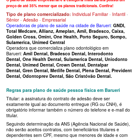
MEDICAL HEALTH PLANO DE SAÚDE EMPRESARIAL
preço de até 35% menor que os planos tradicionais. Confira!
Tipo de plano comercializado:
Individual Familiar
-
Infantil
-
MED TOUR PLANO DE SAÚDE EMPRESARIAL
Sênior
-
Adesão
-
Empresarial
Operadoras de plano de saúde na cidade de Barueri
:
GNDI,
NEXT SEISA PLANO DE SAÚDE EMPRESARIAL
Total Medcare,
Allianz, Ameplan, Amil, Bradesco, Caixa,
Golden Cross, Omint, One Health, Porto Seguro, Sompo,
NOTREDAME PLANO DE SAÚDE EMPRESARIAL
Sulamerica, Unimed Central
Operadora que comercializa plano odontológico em
OMINT PLANO DE SAÚDE EMPRESARIAL
Barueri:
Amil Dental
,
Bradesco Dental
,
Interodonto
Dental
,
One Health Dental
,
Sulamerica Dental
,
Uniodonto
ONE HEALTH PLANO DE SAÚDE EMPRESARIAL
Dental
,
Unimed Dental
,
Crown Dental,
Dentalpar
Dental
,
Gren Dental,
Metlife Dental
,
Plena Dental
,
Prevident
PLENA PLANO DE SAÚDE EMPRESARIAL
Dental
,
Odontoprev Dental
,
São Cristóvão Dental.
PORTO SEGURO PLANO DE SAÚDE EMPRESARIAL
Regras para plano de saúde pessoa física em
Barueri
SAMED PLANO DE SAÚDE EMPRESARIAL
Titular: a assinatura do contrato de adesão deve ser
exatamente igual ao documento entregue (RG ou CNH), é
SANTA CASA DE MAUÁ PLANO DE SAÚDE EMPRESARIAL
obrigatório informar também o número do telefone e e-mail do
titular.
PLANO DE SAÚDE INDIVIDUAL
SANTARIS PLANO DE SAÚDE EMPRESARIAL
Seguindo determinação da ANS (Agência Nacional de Saúde),
não serão aceitos contratos, com beneficiários titulares e
SANTA HELENA PLANO DE SAÚDE EMPRESARIAL
BIO SAÚDE PLANO DE SAÚDE INDIVIDUAL
dependentes sem CPF, mesmo que menores de idade e com