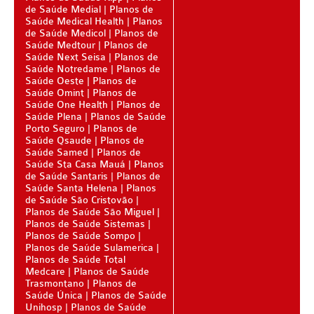
de Saúde Medial
PLANO DE SAÚDE CLASSES AACL
Planos de
Saúde Medical Health
Planos
de Saúde Medicol
Planos de
PLANO DE SAÚDE CUIDAR ME
Saúde Medtour
Planos de
Saúde Next Seisa
Planos de
PLANO DE SAÚDE DIX
Saúde Notredame
Planos de
Saúde Oeste
Planos de
PLANO DE SAÚDE GARANTIA GS SAÚDE
Saúde Omint
Planos de
Saúde One Health
Planos de
PLANO DE SAÚDE GARANTIA ADVENTISTA
Saúde Plena
Planos de Saúde
Porto Seguro
Planos de
PLANO DE SAÚDE GOLDEN CARE
Saúde Qsaude
Planos de
Saúde Samed
Planos de
Saúde Sta Casa Mauá
Planos
PLANO DE SAÚDE GOLDEN CROSS
de Saúde Santaris
Planos de
Saúde Santa Helena
Planos
PLANO DE SAÚDE GNDI
de Saúde São Cristovão
Planos de Saúde São Miguel
PLANO DE SAÚDE KIPP
Planos de Saúde Sistemas
Planos de Saúde Sompo
PLANO DE SAÚDE INTERMÉDICA
Planos de Saúde Sulamerica
Planos de Saúde Total
PLANO DE SAÚDE GREENLINE
Medcare
Planos de Saúde
Trasmontano
Planos de
PLANO DE SAÚDE LINCX
Saúde Única
Planos de Saúde
Unihosp
Planos de Saúde