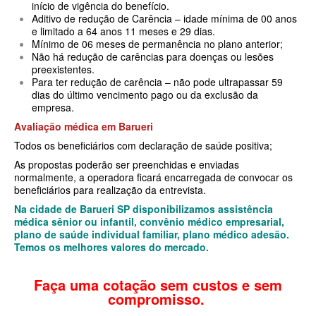
início de vigência do benefício.
Aditivo de redução de Carência – idade mínima de 00 anos
SANTARIS PLANO DE SAÚDE FAMILIAR
e limitado a 64 anos 11 meses e 29 dias.
Mínimo de 06 meses de permanência no plano anterior;
SÃO CRISTOVÃO PLANO DE SAÚDE FAMILIAR
Não há redução de carências para doenças ou lesões
preexistentes.
SÃO MIGUEL PLANO DE SAÚDE FAMILIAR
Para ter redução de carência – não pode ultrapassar 59
dias do último vencimento pago ou da exclusão da
STA CASA MAUÁ PLANO DE SAÚDE FAMILIAR
empresa.
Avaliação médica em
Barueri
TOTAL MEDCARE PLANO DE SAÚDE FAMILIAR
Todos os beneficiários com declaração de saúde positiva;
TRASMONTANO PLANO DE SAÚDE FAMILIAR
As propostas poderão ser preenchidas e enviadas
normalmente, a operadora ficará encarregada de convocar os
ÚNICA PLANO DE SAÚDE FAMILIAR
beneficiários para realização da entrevista.
UNIHOSP PLANO DE SAÚDE FAMILIAR
Na cidade de Barueri SP disponibilizamos assistência
médica sênior ou infantil, convênio médico empresarial,
UNIMED GUARULHOS PLANO DE SAÚDE FAMILIAR
plano de saúde individual familiar, plano médico adesão.
Temos os melhores valores do mercado.
CLASSES PLANO DE SAÚDE FAMILIAR
Faça uma cotação sem custos e sem
PLANO DE SAÚDE INFANTIL
compromisso.
AMIL PLANO DE SAÚDE INFANTIL