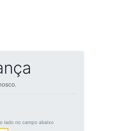
ança
nosco.
ao lado no campo abaixo