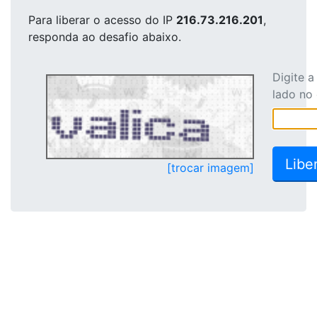
Para liberar o acesso
do IP
216.73.216.201
,
responda ao desafio abaixo.
Digite 
lado no
[trocar imagem]