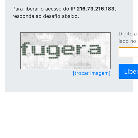
Para liberar o acesso
do IP
216.73.216.183
,
responda ao desafio abaixo.
Digite 
lado no
[trocar imagem]