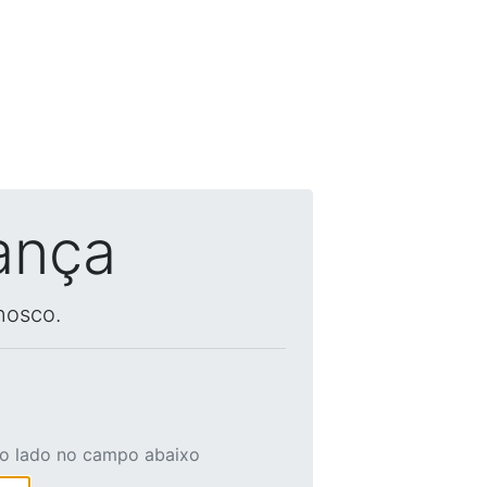
ança
nosco.
ao lado no campo abaixo