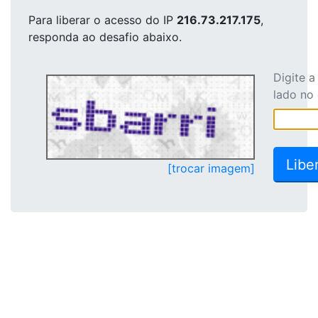
Para liberar o acesso
do IP
216.73.217.175
,
responda ao desafio abaixo.
Digite 
lado no
[trocar imagem]