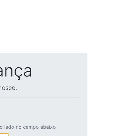
ança
nosco.
ao lado no campo abaixo