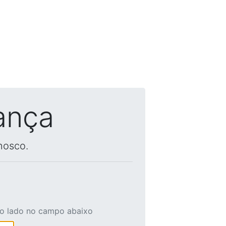
ança
nosco.
ao lado no campo abaixo