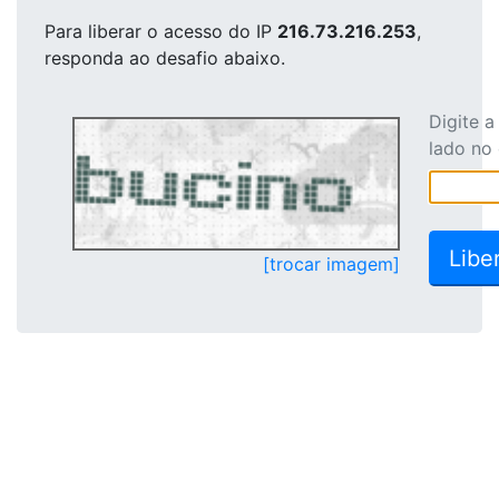
Para liberar o acesso
do IP
216.73.216.253
,
responda ao desafio abaixo.
Digite 
lado no
[trocar imagem]