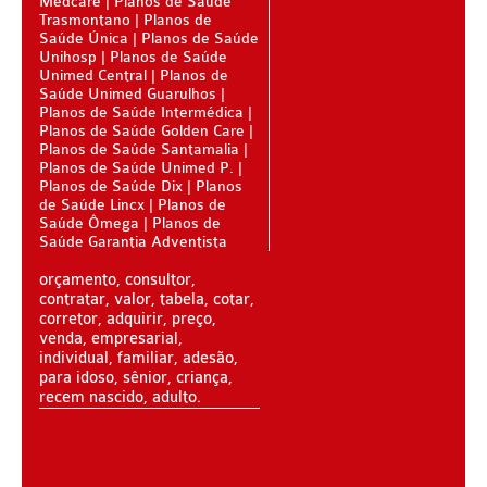
Medcare
Planos de Saúde
Trasmontano
Planos de
SANTA HELENA PLANO DE SAÚDE INFANTIL
Saúde Única
Planos de Saúde
Unihosp
Planos de Saúde
SÃO CRISTOVÃO PLANO DE SAÚDE INFANTIL
Unimed Central
Planos de
Saúde Unimed Guarulhos
SÃO MIGUEL PLANO DE SAÚDE INFANTIL
Planos de Saúde Intermédica
Planos de Saúde Golden Care
STA CASA MAUÁ PLANO DE SAÚDE INFANTIL
Planos de Saúde Santamalia
Planos de Saúde Unimed P.
Planos de Saúde Dix
Planos
TOTAL MEDCARE PLANO DE SAÚDE INFANTIL
de Saúde Lincx
Planos de
Saúde Ômega
Planos de
TRASMONTANO PLANO DE SAÚDE INFANTIL
Saúde Garantia Adventista
ÚNICA PLANO DE SAÚDE INFANTIL
orçamento, consultor,
contratar, valor, tabela, cotar,
UNIHOSP PLANO DE SAÚDE INFANTIL
corretor, adquirir, preço,
venda, empresarial,
PLANO DE SAÚDE SÊNIOR
individual, familiar, adesão,
para idoso, sênior, criança,
AMEPLAN PLANO DE SAÚDE SÊNIOR
recem nascido, adulto.
BIO SAÚDE PLANO DE SAÚDE SÊNIOR
BIOVIDA PLANO DE SAÚDE SÊNIOR