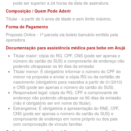
SÃO CRISTOVÃO PLANO DE SAÚDE EMPRESARIAL
pode ser superior a 24 horas da data de assinatura
BIOVIDA PLANO DE SAÚDE INDIVIDUAL
Composição / Quem Pode Aderir
SÃO MIGUEL PLANO DE SAÚDE EMPRESARIAL
BLUE MED PLANO DE SAÚDE INDIVIDUAL
Titular - a partir de 0 anos de idade e sem limite máximo.
SISTEMAS PLANO DE SAÚDE EMPRESARIAL
CLASSES PLANO DE SAÚDE INDIVIDUAL
Forma de Pagamento
Proposta Online - 1ª parcela via boleto bancário emitido pela
SOMPO PLANO DE SAÚDE EMPRESARIAL
CUIDAR ME PLANO DE SAÚDE INDIVIDUAL
operadora
SULAMERICA PLANO DE SAÚDE EMPRESARIAL
CRUZ AZUL PLANO DE SAÚDE INDIVIDUAL
Documentação para assistência médica para bebe
em
Arujá
Titular maior: cópia do RG, CPF, CNS (pode ser apenas o
TOTAL MEDCARE PLANO DE SAÚDE EMPRESARIAL
GARANTIA GS PLANO INDIVIDUAL
número do cartão do SUS) e comprovante de endereço não
podendo ultrapassar os 90 dias da emissão
TRASMONTANO PLANO DE SAÚDE EMPRESARIAL
GNDI PLANO DE SAÚDE INDIVIDUAL
Titular menor: É obrigatório informar o número do CPF do
menor na proposta e enviar a cópia RG ou da certidão de
UNIHOSP PLANO DE SAÚDE EMPRESARIAL
INTERCLINICAS PLANO DE SAÚDE INDIVIDUAL
nascimento (obrigatório para nascidos a partir de 01/2010)
e CNS (pode ser apenas o número do cartão do SUS).
UNIMED CENTRAL PLANO DE SAÚDE EMPRESARIAL
KIPP PLANO DE SAÚDE INDIVIDUAL
Responsável legal: cópia do RG, CPF e comprovante de
endereço não podendo ultrapassar os 90 dias da emissão
UNIMED GUARULHOS PLANO DE SAÚDE EMPRESARIAL
MEDICAL HEALTH PLANO DE SAÚDE INDIVIDUAL
(não é obrigatório ser em nome do titular).
Estrangeiros: É obrigatória a apresentação do RNE, CPF,
ÚNICA PLANO DE SAÚDE EMPRESARIAL
MED TOUR PLANO DE SAÚDE INDIVIDUAL
CNS (pode ser apenas o número do cartão do SUS) e
comprovante de endereço em nome próprio ou dos pais
PLENA PLANO DE SAÚDE INDIVIDUAL
com comprovação de vínculo familiar.