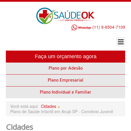
(11) 9-6504-7109
Faça um orçamento agora
HOME
Plano por Adesão
PLANO DE SAÚDE EMPRESARIAL
Plano Empresarial
ALLIANZ PLANO DE SAÚDE EMPRESARIAL
AMEPLAN PLANO DE SAÚDE EMPRESARIAL
Plano Individual e Familiar
AMIL PLANO DE SAÚDE EMPRESARIAL
Você está aqui:
Cidades
Plano de Saúde Infantil em Arujá SP - Convênio Juvenil
BIO SAÚDE PLANO DE SAÚDE EMPRESARIAL
Cidades
BIOVIDA PLANO DE SAÚDE EMPRESARIAL