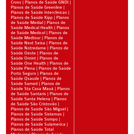
Cross
Planos de Saúde GNDI
Planos de Saúde Greenline
BIO SAÚDE PLANO DE SAÚDE INFANTIL
Planos de Saúde Interclinicas
Planos de Saúde Kipp
Planos
BIOVIDA PLANO DE SAÚDE INFANTIL
de Saúde Medial
Planos de
Saúde Medical Health
Planos
BLUE MED PLANO DE SAÚDE INFANTIL
de Saúde Medicol
Planos de
Saúde Medtour
Planos de
CLASSES PLANO DE SAÚDE INFANTIL
Saúde Next Seisa
Planos de
Saúde Notredame
Planos de
Saúde Oeste
CUIDAR ME PLANO DE SAÚDE INFANTIL
Planos de
Saúde Omint
Planos de
Saúde One Health
Planos de
GARANTIA GS PLANO DE SAÚDE INFANTIL
Saúde Plena
Planos de Saúde
Porto Seguro
Planos de
GNDI PLANO DE SAÚDE INFANTIL
Saúde Qsaude
Planos de
Saúde Samed
Planos de
KIPP PLANO DE SAÚDE INFANTIL
Saúde Sta Casa Mauá
Planos
de Saúde Santaris
Planos de
MEDICAL HEALTH PLANO DE SAÚDE INFANTIL
Saúde Santa Helena
Planos
de Saúde São Cristovão
MED TOUR PLANO DE SAÚDE INFANTIL
Planos de Saúde São Miguel
Planos de Saúde Sistemas
Planos de Saúde Sompo
PLENA PLANO DE SAÚDE INFANTIL
Planos de Saúde Sulamerica
Planos de Saúde Total
QSAUDE PLANO DE SAÚDE INFANTIL