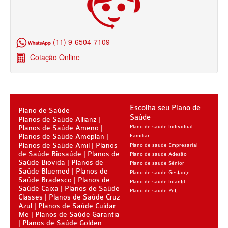
SANTARIS PLANO DE SAÚDE FAMILIAR
SÃO CRISTOVÃO PLANO DE SAÚDE FAMILIAR
(11) 9-6504-7109
SÃO MIGUEL PLANO DE SAÚDE FAMILIAR
Cotação Online
STA CASA MAUÁ PLANO DE SAÚDE FAMILIAR
TOTAL MEDCARE PLANO DE SAÚDE FAMILIAR
Escolha seu Plano de
Plano de Saúde
TRASMONTANO PLANO DE SAÚDE FAMILIAR
Saúde
Planos de Saúde Allianz
Planos de Saúde Ameno
Plano de saude Individual
ÚNICA PLANO DE SAÚDE FAMILIAR
Planos de Saúde Ameplan
Familiar
Planos de Saúde Amil
Planos
Plano de saude Empresarial
UNIHOSP PLANO DE SAÚDE FAMILIAR
de Saúde Biosaúde
Planos de
Plano de saude Adesão
Saúde Biovida
Planos de
Plano de saude Sênior
UNIMED GUARULHOS PLANO DE SAÚDE FAMILIAR
Saúde Bluemed
Planos de
Plano de saude Gestante
Saúde Bradesco
Planos de
Plano de saude Infantil
CLASSES PLANO DE SAÚDE FAMILIAR
Saúde Caixa
Planos de Saúde
Plano de saude Pet
Classes
Planos de Saúde Cruz
PLANO DE SAÚDE INFANTIL
Azul
Planos de Saúde Cuidar
Me
Planos de Saúde Garantia
Planos de Saúde Golden
AMIL PLANO DE SAÚDE INFANTIL