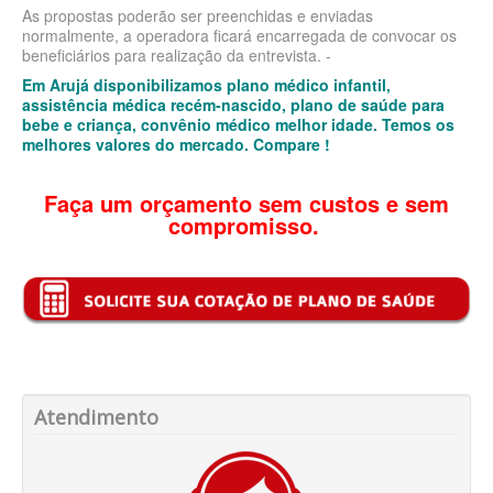
As propostas poderão ser preenchidas e enviadas
normalmente, a operadora ficará encarregada de convocar os
BIOVIDA PLANO DE SAÚDE FAMILIAR
beneficiários para realização da entrevista. -
CRUZ AZUL PLANO DE SAÚDE FAMILIAR
Em Arujá disponibilizamos plano médico infantil,
assistência médica recém-nascido, plano de saúde para
bebe e criança, convênio médico melhor idade. Temos os
CUIDAR ME PLANO DE SAÚDE FAMILIAR
melhores valores do mercado. Compare !
GNDI PLANO DE SAÚDE FAMILIAR
Faça um orçamento sem custos e sem
GARANTIA GS PLANO DE SAÚDE FAMILIAR
compromisso.
INTERCLINICAS PLANO DE SAÚDE FAMILIAR
KIPP PLANO DE SAÚDE FAMILIAR
MED TOUR PLANO DE SAÚDE FAMILIAR
MEDICAL HEALTH PLANO DE SAÚDE FAMILIAR
PLENA PLANO DE SAÚDE FAMILIAR
Atendimento
QSAUDE PLANO DE SAÚDE FAMILIAR
SANTA HELENA PLANO DE SAÚDE FAMILIAR