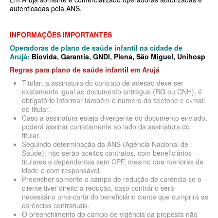
MEDICAL HEALTH PLANO DE SAÚDE EMPRESARIAL
autenticadas pela ANS.
MED TOUR PLANO DE SAÚDE EMPRESARIAL
INFORMAÇÕES IMPORTANTES
NEXT SEISA PLANO DE SAÚDE EMPRESARIAL
Operadoras de plano de saúde infantil na cidade de
Arujá:
Biovida, Garantia, GNDI, Plena, São Miguel, Unihosp
NOTREDAME PLANO DE SAÚDE EMPRESARIAL
Regras para plano de saúde infantil em
Arujá
OMINT PLANO DE SAÚDE EMPRESARIAL
Titular: a assinatura do contrato de adesão deve ser
exatamente igual ao documento entregue (RG ou CNH), é
ONE HEALTH PLANO DE SAÚDE EMPRESARIAL
obrigatório informar também o número do telefone e e-mail
do titular.
PLENA PLANO DE SAÚDE EMPRESARIAL
Caso a assinatura esteja divergente do documento enviado,
poderá assinar corretamente ao lado da assinatura do
PORTO SEGURO PLANO DE SAÚDE EMPRESARIAL
titular.
Seguindo determinação da ANS (Agência Nacional de
SAMED PLANO DE SAÚDE EMPRESARIAL
Saúde), não serão aceitos contratos, com beneficiários
titulares e dependentes sem CPF, mesmo que menores de
SANTA CASA DE MAUÁ PLANO DE SAÚDE EMPRESARIAL
idade e com responsável.
Preencher somente o campo de redução de carência se o
PLANO DE SAÚDE INDIVIDUAL
SANTARIS PLANO DE SAÚDE EMPRESARIAL
cliente tiver direito a redução, caso contrário será
necessário uma carta do beneficiário ciente que cumprirá as
SANTA HELENA PLANO DE SAÚDE EMPRESARIAL
BIO SAÚDE PLANO DE SAÚDE INDIVIDUAL
carências contratuais.
O preenchimento do campo de vigência da proposta não