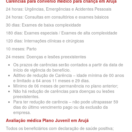
Carências para convênio médico para criança
em
Arujá
QSAUDE PLANO DE SAÚDE INDIVIDUAL
24 horas: Urgências, Emergências e Acidentes Pessoais
SANTA HELENA PLANO DE SAÚDE INDIVIDUAL
24 horas: Consultas em consultórios e exames básicos
SANTARIS PLANO DE SAÚDE INDIVIDUAL
30 dias: Exames de baixa complexidade
180 dias: Exames especiais / Exames de alta complexidade
SÃO CRISTOVÃO PLANO DE SAÚDE INDIVIDUAL
120 dias: Internações clínicas e cirúrgicas
SÃO MIGUEL PLANO DE SAÚDE INDIVIDUAL
10 meses: Parto
STA CASA MAUÁ PLANO DE SAÚDE INDIVIDUAL
24 meses: Doenças e lesões preexistentes
Os prazos de carências serão contados a partir da data de
TOTAL MEDCARE PLANO DE SAÚDE INDIVIDUAL
início de vigência do benefício.
Aditivo de redução de Carência – idade mínima de 00 anos
TRASMONTANO PLANO DE SAÚDE INDIVIDUAL
e limitado a 64 anos 11 meses e 29 dias.
Mínimo de 06 meses de permanência no plano anterior;
ÚNICA PLANO DE SAÚDE INDIVIDUAL
Não há redução de carências para doenças ou lesões
preexistentes.
UNIHOSP PLANO DE SAÚDE INDIVIDUAL
Para ter redução de carência – não pode ultrapassar 59
dias do último vencimento pago ou da exclusão da
UNIMED GUARULHOS PLANO DE SAÚDE INDIVIDUAL
empresa.
Avaliação médica Plano Juvenil
em
Arujá
PLANO DE SAÚDE FAMILIAR
Todos os beneficiários com declaração de saúde positiva;
BLUE MED PLANO DE SAÚDE FAMILIAR