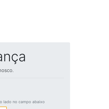
ança
nosco.
ao lado no campo abaixo