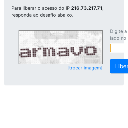
Para liberar o acesso
do IP
216.73.217.71
,
responda ao desafio abaixo.
Digite 
lado no
[trocar imagem]