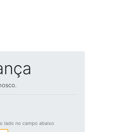
ança
nosco.
ao lado no campo abaixo