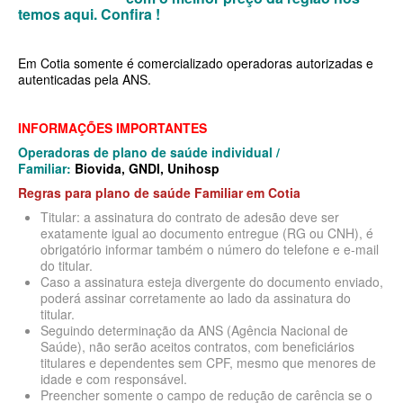
MEDICAL HEALTH PLANO DE SAÚDE EMPRESARIAL
temos aqui.
Confira !
MED TOUR PLANO DE SAÚDE EMPRESARIAL
Em Cotia somente é comercializado operadoras autorizadas e
NEXT SEISA PLANO DE SAÚDE EMPRESARIAL
autenticadas pela ANS.
NOTREDAME PLANO DE SAÚDE EMPRESARIAL
INFORMAÇÕES IMPORTANTES
OMINT PLANO DE SAÚDE EMPRESARIAL
Operadoras de plano de saúde individual /
Familiar:
Biovida, GNDI, Unihosp
ONE HEALTH PLANO DE SAÚDE EMPRESARIAL
Regras para plano de saúde Familiar em
Cotia
PLENA PLANO DE SAÚDE EMPRESARIAL
Titular: a assinatura do contrato de adesão deve ser
exatamente igual ao documento entregue (RG ou CNH), é
PORTO SEGURO PLANO DE SAÚDE EMPRESARIAL
obrigatório informar também o número do telefone e e-mail
do titular.
SAMED PLANO DE SAÚDE EMPRESARIAL
Caso a assinatura esteja divergente do documento enviado,
poderá assinar corretamente ao lado da assinatura do
SANTA CASA DE MAUÁ PLANO DE SAÚDE EMPRESARIAL
titular.
Seguindo determinação da ANS (Agência Nacional de
PLANO DE SAÚDE INDIVIDUAL
SANTARIS PLANO DE SAÚDE EMPRESARIAL
Saúde), não serão aceitos contratos, com beneficiários
titulares e dependentes sem CPF, mesmo que menores de
SANTA HELENA PLANO DE SAÚDE EMPRESARIAL
idade e com responsável.
BIO SAÚDE PLANO DE SAÚDE INDIVIDUAL
Preencher somente o campo de redução de carência se o