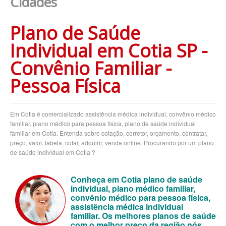
Cidades
BLUE MED PLANO DE SAÚDE EMPRESARIAL
Plano de Saúde
BRADESCO PLANO DE SAÚDE EMPRESARIAL
Individual em Cotia SP -
CAIXA PLANO DE SAÚDE EMPRESARIAL
Convênio Familiar -
CLASSES PLANO DE SAÚDE EMPRESARIAL
Pessoa Física
CUIDAR ME PLANO DE SAÚDE EMPRESARIAL
CRUZ AZUL PLANO DE SAÚDE EMPRESARIAL
Em Cotia é comercializado assistência médica individual, convênio médico
GARANTIA GS PLANO DE SAÚDE EMPRESARIAL
familiar, plano médico para pessoa física, plano de saúde individual
familiar em Cotia. Entenda sobre cotação, corretor, orçamento, contratar,
GOLDEN CROSS PLANO EMPRESARIAL
preço, valor, tabela, cotar, adquirir, venda online. Procurando por um plano
de saúde individual em Cotia ?
GNDI PLANO DE SAÚDE EMPRESARIAL
INTERCLINICAS PLANO DE SAÚDE EMPRESARIAL
Conheça em Cotia plano de saúde
individual, plano médico familiar,
KIPP PLANO DE SAÚDE EMPRESARIAL
convênio médico para pessoa física,
assistência médica individual
MEDIAL PLANO DE SAÚDE EMPRESARIAL
familiar.
Os melhores planos de saúde
com o melhor preço da região nós