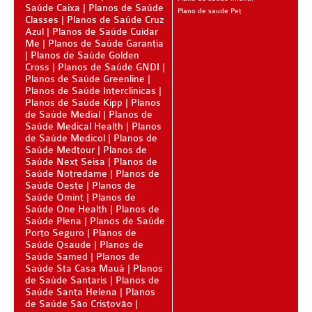
Saúde Caixa
Planos de Saúde
Plano de saude Pet
Classes
Planos de Saúde Cruz
BIO SAÚDE PLANO DE SAÚDE INFANTIL
Azul
Planos de Saúde Cuidar
Me
Planos de Saúde Garantia
BIOVIDA PLANO DE SAÚDE INFANTIL
Planos de Saúde Golden
Cross
Planos de Saúde GNDI
BLUE MED PLANO DE SAÚDE INFANTIL
Planos de Saúde Greenline
Planos de Saúde Interclinicas
CLASSES PLANO DE SAÚDE INFANTIL
Planos de Saúde Kipp
Planos
de Saúde Medial
Planos de
CUIDAR ME PLANO DE SAÚDE INFANTIL
Saúde Medical Health
Planos
de Saúde Medicol
Planos de
GARANTIA GS PLANO DE SAÚDE INFANTIL
Saúde Medtour
Planos de
Saúde Next Seisa
Planos de
Saúde Notredame
Planos de
GNDI PLANO DE SAÚDE INFANTIL
Saúde Oeste
Planos de
Saúde Omint
Planos de
KIPP PLANO DE SAÚDE INFANTIL
Saúde One Health
Planos de
Saúde Plena
Planos de Saúde
MEDICAL HEALTH PLANO DE SAÚDE INFANTIL
Porto Seguro
Planos de
Saúde Qsaude
Planos de
MED TOUR PLANO DE SAÚDE INFANTIL
Saúde Samed
Planos de
Saúde Sta Casa Mauá
Planos
PLENA PLANO DE SAÚDE INFANTIL
de Saúde Santaris
Planos de
Saúde Santa Helena
Planos
de Saúde São Cristovão
QSAUDE PLANO DE SAÚDE INFANTIL