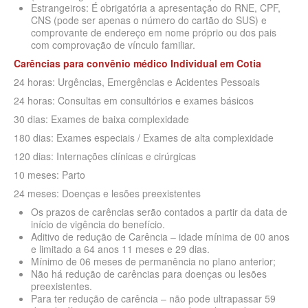
QSAUDE PLANO DE SAÚDE INDIVIDUAL
Estrangeiros: É obrigatória a apresentação do RNE, CPF,
CNS (pode ser apenas o número do cartão do SUS) e
SANTA HELENA PLANO DE SAÚDE INDIVIDUAL
comprovante de endereço em nome próprio ou dos pais
com comprovação de vínculo familiar.
SANTARIS PLANO DE SAÚDE INDIVIDUAL
Carências para convênio médico Individual
em
Cotia
SÃO CRISTOVÃO PLANO DE SAÚDE INDIVIDUAL
24 horas: Urgências, Emergências e Acidentes Pessoais
24 horas: Consultas em consultórios e exames básicos
SÃO MIGUEL PLANO DE SAÚDE INDIVIDUAL
30 dias: Exames de baixa complexidade
STA CASA MAUÁ PLANO DE SAÚDE INDIVIDUAL
180 dias: Exames especiais / Exames de alta complexidade
120 dias: Internações clínicas e cirúrgicas
TOTAL MEDCARE PLANO DE SAÚDE INDIVIDUAL
10 meses: Parto
TRASMONTANO PLANO DE SAÚDE INDIVIDUAL
24 meses: Doenças e lesões preexistentes
ÚNICA PLANO DE SAÚDE INDIVIDUAL
Os prazos de carências serão contados a partir da data de
início de vigência do benefício.
UNIHOSP PLANO DE SAÚDE INDIVIDUAL
Aditivo de redução de Carência – idade mínima de 00 anos
e limitado a 64 anos 11 meses e 29 dias.
UNIMED GUARULHOS PLANO DE SAÚDE INDIVIDUAL
Mínimo de 06 meses de permanência no plano anterior;
Não há redução de carências para doenças ou lesões
PLANO DE SAÚDE FAMILIAR
preexistentes.
Para ter redução de carência – não pode ultrapassar 59
BLUE MED PLANO DE SAÚDE FAMILIAR