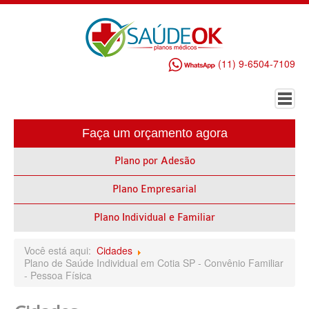
(11) 9-6504-7109
Faça um orçamento agora
HOME
Plano por Adesão
PLANO DE SAÚDE EMPRESARIAL
Plano Empresarial
ALLIANZ PLANO DE SAÚDE EMPRESARIAL
AMEPLAN PLANO DE SAÚDE EMPRESARIAL
Plano Individual e Familiar
AMIL PLANO DE SAÚDE EMPRESARIAL
Você está aqui:
Cidades
Plano de Saúde Individual em Cotia SP - Convênio Familiar
BIO SAÚDE PLANO DE SAÚDE EMPRESARIAL
- Pessoa Física
BIOVIDA PLANO DE SAÚDE EMPRESARIAL