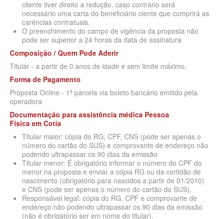
cliente tiver direito a redução, caso contrário será
SÃO CRISTOVÃO PLANO DE SAÚDE EMPRESARIAL
BIOVIDA PLANO DE SAÚDE INDIVIDUAL
necessário uma carta do beneficiário ciente que cumprirá as
carências contratuais.
SÃO MIGUEL PLANO DE SAÚDE EMPRESARIAL
BLUE MED PLANO DE SAÚDE INDIVIDUAL
O preenchimento do campo de vigência da proposta não
pode ser superior a 24 horas da data de assinatura
SISTEMAS PLANO DE SAÚDE EMPRESARIAL
CLASSES PLANO DE SAÚDE INDIVIDUAL
Composição / Quem Pode Aderir
SOMPO PLANO DE SAÚDE EMPRESARIAL
CUIDAR ME PLANO DE SAÚDE INDIVIDUAL
Titular - a partir de 0 anos de idade e sem limite máximo.
SULAMERICA PLANO DE SAÚDE EMPRESARIAL
CRUZ AZUL PLANO DE SAÚDE INDIVIDUAL
Forma de Pagamento
Proposta Online - 1ª parcela via boleto bancário emitido pela
TOTAL MEDCARE PLANO DE SAÚDE EMPRESARIAL
GARANTIA GS PLANO INDIVIDUAL
operadora
TRASMONTANO PLANO DE SAÚDE EMPRESARIAL
GNDI PLANO DE SAÚDE INDIVIDUAL
Documentação para assistência médica Pessoa
Física
em
Cotia
UNIHOSP PLANO DE SAÚDE EMPRESARIAL
INTERCLINICAS PLANO DE SAÚDE INDIVIDUAL
Titular maior: cópia do RG, CPF, CNS (pode ser apenas o
número do cartão do SUS) e comprovante de endereço não
UNIMED CENTRAL PLANO DE SAÚDE EMPRESARIAL
KIPP PLANO DE SAÚDE INDIVIDUAL
podendo ultrapassar os 90 dias da emissão
Titular menor: É obrigatório informar o número do CPF do
UNIMED GUARULHOS PLANO DE SAÚDE EMPRESARIAL
MEDICAL HEALTH PLANO DE SAÚDE INDIVIDUAL
menor na proposta e enviar a cópia RG ou da certidão de
nascimento (obrigatório para nascidos a partir de 01/2010)
ÚNICA PLANO DE SAÚDE EMPRESARIAL
MED TOUR PLANO DE SAÚDE INDIVIDUAL
e CNS (pode ser apenas o número do cartão do SUS).
Responsável legal: cópia do RG, CPF e comprovante de
PLENA PLANO DE SAÚDE INDIVIDUAL
endereço não podendo ultrapassar os 90 dias da emissão
(não é obrigatório ser em nome do titular).