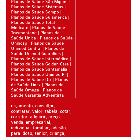
Planos de Saúde São Miguel
Planos de Saúde Sistemas
SANTA HELENA PLANO DE SAÚDE INFANTIL
Planos de Saúde Sompo
Planos de Saúde Sulamerica
SÃO CRISTOVÃO PLANO DE SAÚDE INFANTIL
Planos de Saúde Total
Medcare
Planos de Saúde
SÃO MIGUEL PLANO DE SAÚDE INFANTIL
Trasmontano
Planos de
Saúde Única
Planos de Saúde
STA CASA MAUÁ PLANO DE SAÚDE INFANTIL
Unihosp
Planos de Saúde
Unimed Central
Planos de
TOTAL MEDCARE PLANO DE SAÚDE INFANTIL
Saúde Unimed Guarulhos
Planos de Saúde Intermédica
Planos de Saúde Golden Care
TRASMONTANO PLANO DE SAÚDE INFANTIL
Planos de Saúde Santamalia
Planos de Saúde Unimed P.
ÚNICA PLANO DE SAÚDE INFANTIL
Planos de Saúde Dix
Planos
de Saúde Lincx
Planos de
UNIHOSP PLANO DE SAÚDE INFANTIL
Saúde Ômega
Planos de
Saúde Garantia Adventista
PLANO DE SAÚDE SÊNIOR
orçamento, consultor,
AMEPLAN PLANO DE SAÚDE SÊNIOR
contratar, valor, tabela, cotar,
corretor, adquirir, preço,
BIO SAÚDE PLANO DE SAÚDE SÊNIOR
venda, empresarial,
individual, familiar, adesão,
BIOVIDA PLANO DE SAÚDE SÊNIOR
para idoso, sênior, criança,