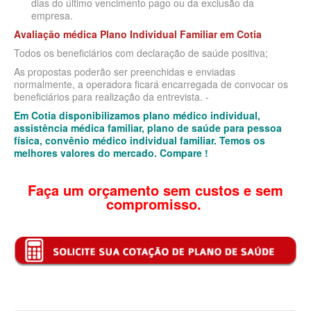
dias do último vencimento pago ou da exclusão da
empresa.
BIOVIDA PLANO DE SAÚDE FAMILIAR
Avaliação médica Plano Individual Familiar
em
Cotia
Todos os beneficiários com declaração de saúde positiva;
CRUZ AZUL PLANO DE SAÚDE FAMILIAR
As propostas poderão ser preenchidas e enviadas
CUIDAR ME PLANO DE SAÚDE FAMILIAR
normalmente, a operadora ficará encarregada de convocar os
beneficiários para realização da entrevista. -
GNDI PLANO DE SAÚDE FAMILIAR
Em Cotia disponibilizamos plano médico individual,
assistência médica familiar, plano de saúde para pessoa
GARANTIA GS PLANO DE SAÚDE FAMILIAR
física, convênio médico individual familiar. Temos os
melhores valores do mercado. Compare !
INTERCLINICAS PLANO DE SAÚDE FAMILIAR
KIPP PLANO DE SAÚDE FAMILIAR
Faça um orçamento sem custos e sem
compromisso.
MED TOUR PLANO DE SAÚDE FAMILIAR
MEDICAL HEALTH PLANO DE SAÚDE FAMILIAR
PLENA PLANO DE SAÚDE FAMILIAR
QSAUDE PLANO DE SAÚDE FAMILIAR
SANTA HELENA PLANO DE SAÚDE FAMILIAR