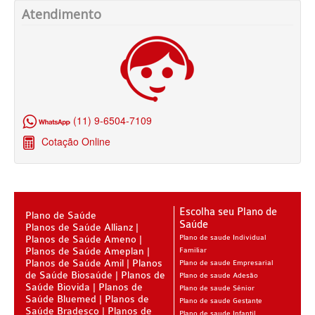
Atendimento
SANTARIS PLANO DE SAÚDE FAMILIAR
SÃO CRISTOVÃO PLANO DE SAÚDE FAMILIAR
SÃO MIGUEL PLANO DE SAÚDE FAMILIAR
STA CASA MAUÁ PLANO DE SAÚDE FAMILIAR
(11) 9-6504-7109
TOTAL MEDCARE PLANO DE SAÚDE FAMILIAR
Cotação Online
TRASMONTANO PLANO DE SAÚDE FAMILIAR
ÚNICA PLANO DE SAÚDE FAMILIAR
UNIHOSP PLANO DE SAÚDE FAMILIAR
Escolha seu Plano de
Plano de Saúde
Saúde
Planos de Saúde Allianz
UNIMED GUARULHOS PLANO DE SAÚDE FAMILIAR
Planos de Saúde Ameno
Plano de saude Individual
Planos de Saúde Ameplan
Familiar
CLASSES PLANO DE SAÚDE FAMILIAR
Planos de Saúde Amil
Planos
Plano de saude Empresarial
de Saúde Biosaúde
Planos de
Plano de saude Adesão
PLANO DE SAÚDE INFANTIL
Saúde Biovida
Planos de
Plano de saude Sênior
Saúde Bluemed
Planos de
Plano de saude Gestante
AMIL PLANO DE SAÚDE INFANTIL
Saúde Bradesco
Planos de
Plano de saude Infantil