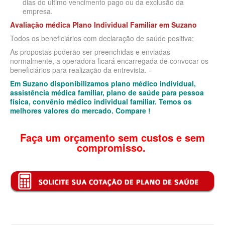
dias do último vencimento pago ou da exclusão da
empresa.
BIOVIDA PLANO DE SAÚDE FAMILIAR
Avaliação médica Plano Individual Familiar
em Suzano
Todos os beneficiários com declaração de saúde positiva;
CRUZ AZUL PLANO DE SAÚDE FAMILIAR
As propostas poderão ser preenchidas e enviadas
CUIDAR ME PLANO DE SAÚDE FAMILIAR
normalmente, a operadora ficará encarregada de convocar os
beneficiários para realização da entrevista. -
GNDI PLANO DE SAÚDE FAMILIAR
Em Suzano disponibilizamos plano médico individual,
assistência médica familiar, plano de saúde para pessoa
GARANTIA GS PLANO DE SAÚDE FAMILIAR
física, convênio médico individual familiar. Temos os
melhores valores do mercado. Compare !
INTERCLINICAS PLANO DE SAÚDE FAMILIAR
KIPP PLANO DE SAÚDE FAMILIAR
Faça um orçamento sem custos e sem
compromisso.
MED TOUR PLANO DE SAÚDE FAMILIAR
MEDICAL HEALTH PLANO DE SAÚDE FAMILIAR
PLENA PLANO DE SAÚDE FAMILIAR
QSAUDE PLANO DE SAÚDE FAMILIAR
SANTA HELENA PLANO DE SAÚDE FAMILIAR