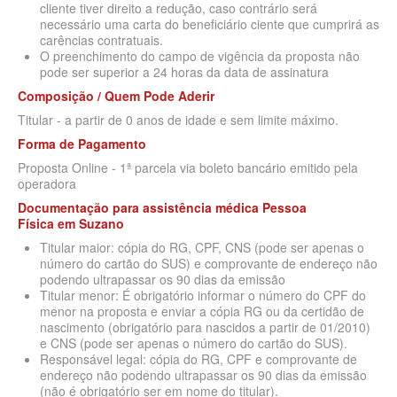
cliente tiver direito a redução, caso contrário será
SÃO CRISTOVÃO PLANO DE SAÚDE EMPRESARIAL
BIOVIDA PLANO DE SAÚDE INDIVIDUAL
necessário uma carta do beneficiário ciente que cumprirá as
carências contratuais.
SÃO MIGUEL PLANO DE SAÚDE EMPRESARIAL
BLUE MED PLANO DE SAÚDE INDIVIDUAL
O preenchimento do campo de vigência da proposta não
pode ser superior a 24 horas da data de assinatura
SISTEMAS PLANO DE SAÚDE EMPRESARIAL
CLASSES PLANO DE SAÚDE INDIVIDUAL
Composição / Quem Pode Aderir
SOMPO PLANO DE SAÚDE EMPRESARIAL
CUIDAR ME PLANO DE SAÚDE INDIVIDUAL
Titular - a partir de 0 anos de idade e sem limite máximo.
SULAMERICA PLANO DE SAÚDE EMPRESARIAL
CRUZ AZUL PLANO DE SAÚDE INDIVIDUAL
Forma de Pagamento
Proposta Online - 1ª parcela via boleto bancário emitido pela
TOTAL MEDCARE PLANO DE SAÚDE EMPRESARIAL
GARANTIA GS PLANO INDIVIDUAL
operadora
TRASMONTANO PLANO DE SAÚDE EMPRESARIAL
GNDI PLANO DE SAÚDE INDIVIDUAL
Documentação para assistência médica Pessoa
Física
em Suzano
UNIHOSP PLANO DE SAÚDE EMPRESARIAL
INTERCLINICAS PLANO DE SAÚDE INDIVIDUAL
Titular maior: cópia do RG, CPF, CNS (pode ser apenas o
número do cartão do SUS) e comprovante de endereço não
UNIMED CENTRAL PLANO DE SAÚDE EMPRESARIAL
KIPP PLANO DE SAÚDE INDIVIDUAL
podendo ultrapassar os 90 dias da emissão
Titular menor: É obrigatório informar o número do CPF do
UNIMED GUARULHOS PLANO DE SAÚDE EMPRESARIAL
MEDICAL HEALTH PLANO DE SAÚDE INDIVIDUAL
menor na proposta e enviar a cópia RG ou da certidão de
nascimento (obrigatório para nascidos a partir de 01/2010)
ÚNICA PLANO DE SAÚDE EMPRESARIAL
MED TOUR PLANO DE SAÚDE INDIVIDUAL
e CNS (pode ser apenas o número do cartão do SUS).
Responsável legal: cópia do RG, CPF e comprovante de
PLENA PLANO DE SAÚDE INDIVIDUAL
endereço não podendo ultrapassar os 90 dias da emissão
(não é obrigatório ser em nome do titular).