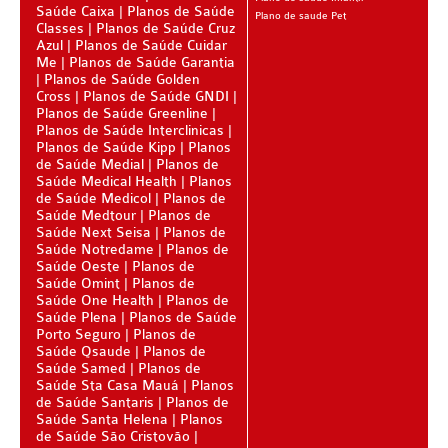
Saúde Caixa
Planos de Saúde
Plano de saude Pet
Classes
Planos de Saúde Cruz
BIO SAÚDE PLANO DE SAÚDE INFANTIL
Azul
Planos de Saúde Cuidar
Me
Planos de Saúde Garantia
BIOVIDA PLANO DE SAÚDE INFANTIL
Planos de Saúde Golden
Cross
Planos de Saúde GNDI
BLUE MED PLANO DE SAÚDE INFANTIL
Planos de Saúde Greenline
Planos de Saúde Interclinicas
CLASSES PLANO DE SAÚDE INFANTIL
Planos de Saúde Kipp
Planos
de Saúde Medial
Planos de
CUIDAR ME PLANO DE SAÚDE INFANTIL
Saúde Medical Health
Planos
de Saúde Medicol
Planos de
GARANTIA GS PLANO DE SAÚDE INFANTIL
Saúde Medtour
Planos de
Saúde Next Seisa
Planos de
Saúde Notredame
Planos de
GNDI PLANO DE SAÚDE INFANTIL
Saúde Oeste
Planos de
Saúde Omint
Planos de
KIPP PLANO DE SAÚDE INFANTIL
Saúde One Health
Planos de
Saúde Plena
Planos de Saúde
MEDICAL HEALTH PLANO DE SAÚDE INFANTIL
Porto Seguro
Planos de
Saúde Qsaude
Planos de
MED TOUR PLANO DE SAÚDE INFANTIL
Saúde Samed
Planos de
Saúde Sta Casa Mauá
Planos
PLENA PLANO DE SAÚDE INFANTIL
de Saúde Santaris
Planos de
Saúde Santa Helena
Planos
de Saúde São Cristovão
QSAUDE PLANO DE SAÚDE INFANTIL