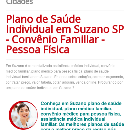
Cidades
BLUE MED PLANO DE SAÚDE EMPRESARIAL
Plano de Saúde
BRADESCO PLANO DE SAÚDE EMPRESARIAL
Individual em Suzano SP
CAIXA PLANO DE SAÚDE EMPRESARIAL
- Convênio Familiar -
CLASSES PLANO DE SAÚDE EMPRESARIAL
Pessoa Física
CUIDAR ME PLANO DE SAÚDE EMPRESARIAL
CRUZ AZUL PLANO DE SAÚDE EMPRESARIAL
Em Suzano é comercializado assistência médica individual, convênio
GARANTIA GS PLANO DE SAÚDE EMPRESARIAL
médico familiar, plano médico para pessoa física, plano de saúde
individual familiar em Suzano. Entenda sobre cotação, corretor, orçamento,
GOLDEN CROSS PLANO EMPRESARIAL
contratar, preço, valor, tabela, cotar, adquirir, venda online. Procurando por
um plano de saúde individual em Suzano ?
GNDI PLANO DE SAÚDE EMPRESARIAL
INTERCLINICAS PLANO DE SAÚDE EMPRESARIAL
Conheça em Suzano plano de saúde
individual, plano médico familiar,
KIPP PLANO DE SAÚDE EMPRESARIAL
convênio médico para pessoa física,
assistência médica individual
MEDIAL PLANO DE SAÚDE EMPRESARIAL
familiar.
Os melhores planos de saúde
com o melhor preço da região nós