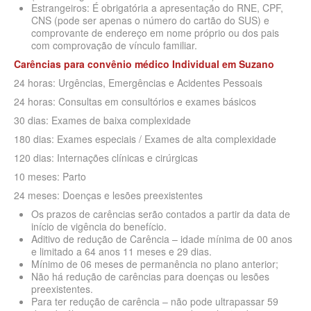
QSAUDE PLANO DE SAÚDE INDIVIDUAL
Estrangeiros: É obrigatória a apresentação do RNE, CPF,
CNS (pode ser apenas o número do cartão do SUS) e
SANTA HELENA PLANO DE SAÚDE INDIVIDUAL
comprovante de endereço em nome próprio ou dos pais
com comprovação de vínculo familiar.
SANTARIS PLANO DE SAÚDE INDIVIDUAL
Carências para convênio médico Individual
em Suzano
SÃO CRISTOVÃO PLANO DE SAÚDE INDIVIDUAL
24 horas: Urgências, Emergências e Acidentes Pessoais
24 horas: Consultas em consultórios e exames básicos
SÃO MIGUEL PLANO DE SAÚDE INDIVIDUAL
30 dias: Exames de baixa complexidade
STA CASA MAUÁ PLANO DE SAÚDE INDIVIDUAL
180 dias: Exames especiais / Exames de alta complexidade
120 dias: Internações clínicas e cirúrgicas
TOTAL MEDCARE PLANO DE SAÚDE INDIVIDUAL
10 meses: Parto
TRASMONTANO PLANO DE SAÚDE INDIVIDUAL
24 meses: Doenças e lesões preexistentes
ÚNICA PLANO DE SAÚDE INDIVIDUAL
Os prazos de carências serão contados a partir da data de
início de vigência do benefício.
UNIHOSP PLANO DE SAÚDE INDIVIDUAL
Aditivo de redução de Carência – idade mínima de 00 anos
e limitado a 64 anos 11 meses e 29 dias.
UNIMED GUARULHOS PLANO DE SAÚDE INDIVIDUAL
Mínimo de 06 meses de permanência no plano anterior;
Não há redução de carências para doenças ou lesões
PLANO DE SAÚDE FAMILIAR
preexistentes.
Para ter redução de carência – não pode ultrapassar 59
BLUE MED PLANO DE SAÚDE FAMILIAR