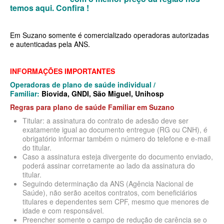
MEDICAL HEALTH PLANO DE SAÚDE EMPRESARIAL
temos aqui.
Confira !
MED TOUR PLANO DE SAÚDE EMPRESARIAL
Em Suzano somente é comercializado operadoras autorizadas
NEXT SEISA PLANO DE SAÚDE EMPRESARIAL
e autenticadas pela ANS.
NOTREDAME PLANO DE SAÚDE EMPRESARIAL
INFORMAÇÕES IMPORTANTES
OMINT PLANO DE SAÚDE EMPRESARIAL
Operadoras de plano de saúde individual /
Familiar:
Biovida, GNDI, São Miguel, Unihosp
ONE HEALTH PLANO DE SAÚDE EMPRESARIAL
Regras para plano de saúde Familiar
em Suzano
PLENA PLANO DE SAÚDE EMPRESARIAL
Titular: a assinatura do contrato de adesão deve ser
exatamente igual ao documento entregue (RG ou CNH), é
PORTO SEGURO PLANO DE SAÚDE EMPRESARIAL
obrigatório informar também o número do telefone e e-mail
do titular.
SAMED PLANO DE SAÚDE EMPRESARIAL
Caso a assinatura esteja divergente do documento enviado,
poderá assinar corretamente ao lado da assinatura do
SANTA CASA DE MAUÁ PLANO DE SAÚDE EMPRESARIAL
titular.
Seguindo determinação da ANS (Agência Nacional de
PLANO DE SAÚDE INDIVIDUAL
SANTARIS PLANO DE SAÚDE EMPRESARIAL
Saúde), não serão aceitos contratos, com beneficiários
titulares e dependentes sem CPF, mesmo que menores de
SANTA HELENA PLANO DE SAÚDE EMPRESARIAL
idade e com responsável.
BIO SAÚDE PLANO DE SAÚDE INDIVIDUAL
Preencher somente o campo de redução de carência se o