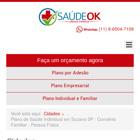
(11) 9-6504-7109
Faça um orçamento agora
HOME
Plano por Adesão
PLANO DE SAÚDE EMPRESARIAL
Plano Empresarial
ALLIANZ PLANO DE SAÚDE EMPRESARIAL
AMEPLAN PLANO DE SAÚDE EMPRESARIAL
Plano Individual e Familiar
AMIL PLANO DE SAÚDE EMPRESARIAL
Você está aqui:
Cidades
Plano de Saúde Individual em Suzano SP - Convênio
BIO SAÚDE PLANO DE SAÚDE EMPRESARIAL
Familiar - Pessoa Física
BIOVIDA PLANO DE SAÚDE EMPRESARIAL