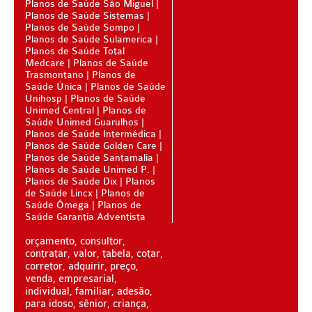
Planos de Saúde São Miguel
Planos de Saúde Sistemas
SANTA HELENA PLANO DE SAÚDE INFANTIL
Planos de Saúde Sompo
Planos de Saúde Sulamerica
SÃO CRISTOVÃO PLANO DE SAÚDE INFANTIL
Planos de Saúde Total
Medcare
Planos de Saúde
SÃO MIGUEL PLANO DE SAÚDE INFANTIL
Trasmontano
Planos de
Saúde Única
Planos de Saúde
STA CASA MAUÁ PLANO DE SAÚDE INFANTIL
Unihosp
Planos de Saúde
Unimed Central
Planos de
TOTAL MEDCARE PLANO DE SAÚDE INFANTIL
Saúde Unimed Guarulhos
Planos de Saúde Intermédica
Planos de Saúde Golden Care
TRASMONTANO PLANO DE SAÚDE INFANTIL
Planos de Saúde Santamalia
Planos de Saúde Unimed P.
ÚNICA PLANO DE SAÚDE INFANTIL
Planos de Saúde Dix
Planos
de Saúde Lincx
Planos de
UNIHOSP PLANO DE SAÚDE INFANTIL
Saúde Ômega
Planos de
Saúde Garantia Adventista
PLANO DE SAÚDE SÊNIOR
orçamento, consultor,
AMEPLAN PLANO DE SAÚDE SÊNIOR
contratar, valor, tabela, cotar,
corretor, adquirir, preço,
BIO SAÚDE PLANO DE SAÚDE SÊNIOR
venda, empresarial,
individual, familiar, adesão,
BIOVIDA PLANO DE SAÚDE SÊNIOR
para idoso, sênior, criança,