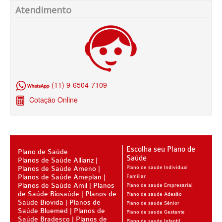
Atendimento
SANTARIS PLANO DE SAÚDE FAMILIAR
SÃO CRISTOVÃO PLANO DE SAÚDE FAMILIAR
SÃO MIGUEL PLANO DE SAÚDE FAMILIAR
STA CASA MAUÁ PLANO DE SAÚDE FAMILIAR
(11) 9-6504-7109
TOTAL MEDCARE PLANO DE SAÚDE FAMILIAR
Cotação Online
TRASMONTANO PLANO DE SAÚDE FAMILIAR
ÚNICA PLANO DE SAÚDE FAMILIAR
UNIHOSP PLANO DE SAÚDE FAMILIAR
Escolha seu Plano de
Plano de Saúde
Saúde
Planos de Saúde Allianz
UNIMED GUARULHOS PLANO DE SAÚDE FAMILIAR
Planos de Saúde Ameno
Plano de saude Individual
Planos de Saúde Ameplan
Familiar
CLASSES PLANO DE SAÚDE FAMILIAR
Planos de Saúde Amil
Planos
Plano de saude Empresarial
de Saúde Biosaúde
Planos de
Plano de saude Adesão
PLANO DE SAÚDE INFANTIL
Saúde Biovida
Planos de
Plano de saude Sênior
Saúde Bluemed
Planos de
Plano de saude Gestante
AMIL PLANO DE SAÚDE INFANTIL
Saúde Bradesco
Planos de
Plano de saude Infantil