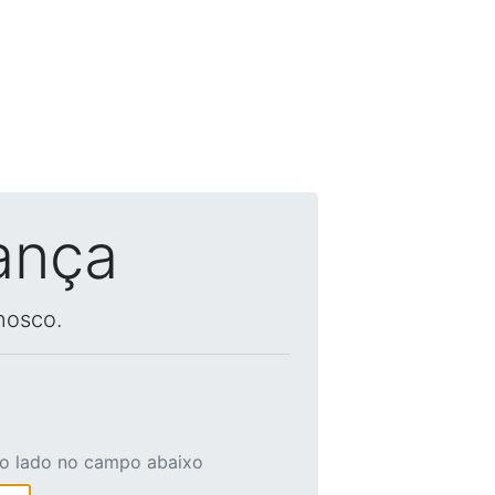
ança
nosco.
ao lado no campo abaixo