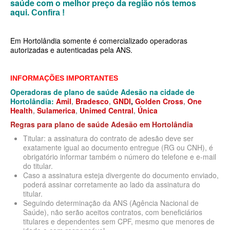
saúde com o melhor preço da região nós temos
MEDICAL HEALTH PLANO DE SAÚDE EMPRESARIAL
aqui.
Confira !
MED TOUR PLANO DE SAÚDE EMPRESARIAL
Em Hortolândia somente é comercializado operadoras
NEXT SEISA PLANO DE SAÚDE EMPRESARIAL
autorizadas e autenticadas pela ANS.
NOTREDAME PLANO DE SAÚDE EMPRESARIAL
INFORMAÇÕES IMPORTANTES
OMINT PLANO DE SAÚDE EMPRESARIAL
Operadoras de plano de saúde Adesão na cidade de
Hortolândia:
Amil
,
Bradesco
,
GNDI
,
Golden Cross
,
One
ONE HEALTH PLANO DE SAÚDE EMPRESARIAL
Health
,
Sulamerica
,
Unimed Central
,
Única
PLENA PLANO DE SAÚDE EMPRESARIAL
Regras para plano de saúde Adesão
em
Hortolândia
Titular: a assinatura do contrato de adesão deve ser
PORTO SEGURO PLANO DE SAÚDE EMPRESARIAL
exatamente igual ao documento entregue (RG ou CNH), é
obrigatório informar também o número do telefone e e-mail
SAMED PLANO DE SAÚDE EMPRESARIAL
do titular.
Caso a assinatura esteja divergente do documento enviado,
SANTA CASA DE MAUÁ PLANO DE SAÚDE EMPRESARIAL
poderá assinar corretamente ao lado da assinatura do
titular.
PLANO DE SAÚDE INDIVIDUAL
SANTARIS PLANO DE SAÚDE EMPRESARIAL
Seguindo determinação da ANS (Agência Nacional de
Saúde), não serão aceitos contratos, com beneficiários
SANTA HELENA PLANO DE SAÚDE EMPRESARIAL
BIO SAÚDE PLANO DE SAÚDE INDIVIDUAL
titulares e dependentes sem CPF, mesmo que menores de