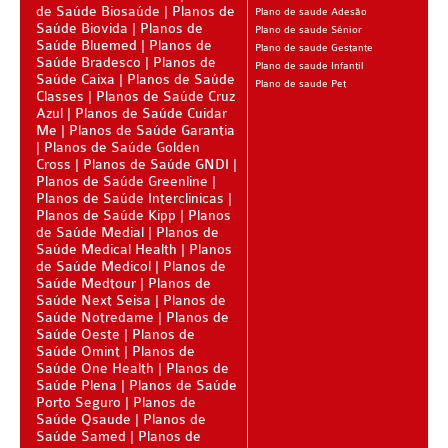
de Saúde Biosaúde
Planos de
Plano de saude Adesão
Saúde Biovida
Planos de
BIO SAÚDE PLANO DE SAÚDE INFANTIL
Plano de saude Sênior
Saúde Bluemed
Planos de
Plano de saude Gestante
Saúde Bradesco
Planos de
BIOVIDA PLANO DE SAÚDE INFANTIL
Plano de saude Infantil
Saúde Caixa
Planos de Saúde
Plano de saude Pet
Classes
Planos de Saúde Cruz
BLUE MED PLANO DE SAÚDE INFANTIL
Azul
Planos de Saúde Cuidar
Me
Planos de Saúde Garantia
CLASSES PLANO DE SAÚDE INFANTIL
Planos de Saúde Golden
Cross
Planos de Saúde GNDI
CUIDAR ME PLANO DE SAÚDE INFANTIL
Planos de Saúde Greenline
Planos de Saúde Interclinicas
GARANTIA GS PLANO DE SAÚDE INFANTIL
Planos de Saúde Kipp
Planos
de Saúde Medial
Planos de
Saúde Medical Health
Planos
GNDI PLANO DE SAÚDE INFANTIL
de Saúde Medicol
Planos de
Saúde Medtour
Planos de
KIPP PLANO DE SAÚDE INFANTIL
Saúde Next Seisa
Planos de
Saúde Notredame
Planos de
MEDICAL HEALTH PLANO DE SAÚDE INFANTIL
Saúde Oeste
Planos de
Saúde Omint
Planos de
MED TOUR PLANO DE SAÚDE INFANTIL
Saúde One Health
Planos de
Saúde Plena
Planos de Saúde
PLENA PLANO DE SAÚDE INFANTIL
Porto Seguro
Planos de
Saúde Qsaude
Planos de
Saúde Samed
QSAUDE PLANO DE SAÚDE INFANTIL
Planos de