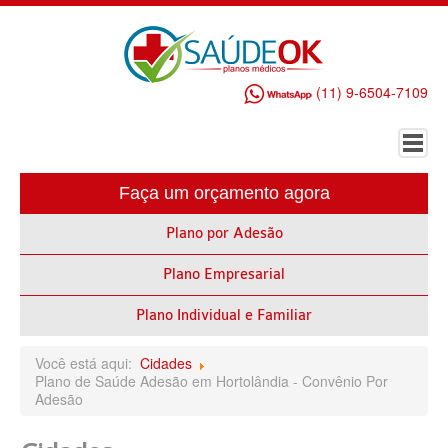
(11) 9-6504-7109
Faça um orçamento agora
HOME
Plano por Adesão
PLANO DE SAÚDE EMPRESARIAL
Plano Empresarial
ALLIANZ PLANO DE SAÚDE EMPRESARIAL
AMEPLAN PLANO DE SAÚDE EMPRESARIAL
Plano Individual e Familiar
AMIL PLANO DE SAÚDE EMPRESARIAL
Você está aqui:
Cidades
Plano de Saúde Adesão em Hortolândia - Convênio Por
BIO SAÚDE PLANO DE SAÚDE EMPRESARIAL
Adesão
BIOVIDA PLANO DE SAÚDE EMPRESARIAL