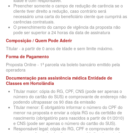
idade e com responsável.
SÃO CRISTOVÃO PLANO DE SAÚDE EMPRESARIAL
BIOVIDA PLANO DE SAÚDE INDIVIDUAL
Preencher somente o campo de redução de carência se o
cliente tiver direito a redução, caso contrário será
SÃO MIGUEL PLANO DE SAÚDE EMPRESARIAL
BLUE MED PLANO DE SAÚDE INDIVIDUAL
necessário uma carta do beneficiário ciente que cumprirá as
carências contratuais.
SISTEMAS PLANO DE SAÚDE EMPRESARIAL
CLASSES PLANO DE SAÚDE INDIVIDUAL
O preenchimento do campo de vigência da proposta não
pode ser superior a 24 horas da data de assinatura
SOMPO PLANO DE SAÚDE EMPRESARIAL
CUIDAR ME PLANO DE SAÚDE INDIVIDUAL
Composição / Quem Pode Aderir
SULAMERICA PLANO DE SAÚDE EMPRESARIAL
CRUZ AZUL PLANO DE SAÚDE INDIVIDUAL
Titular - a partir de 0 anos de idade e sem limite máximo.
Forma de Pagamento
TOTAL MEDCARE PLANO DE SAÚDE EMPRESARIAL
GARANTIA GS PLANO INDIVIDUAL
Proposta Online - 1ª parcela via boleto bancário emitido pela
TRASMONTANO PLANO DE SAÚDE EMPRESARIAL
GNDI PLANO DE SAÚDE INDIVIDUAL
operadora
Documentação para assistência médica Entidade de
UNIHOSP PLANO DE SAÚDE EMPRESARIAL
INTERCLINICAS PLANO DE SAÚDE INDIVIDUAL
Classes
em
Hortolândia
UNIMED CENTRAL PLANO DE SAÚDE EMPRESARIAL
KIPP PLANO DE SAÚDE INDIVIDUAL
Titular maior: cópia do RG, CPF, CNS (pode ser apenas o
número do cartão do SUS) e comprovante de endereço não
UNIMED GUARULHOS PLANO DE SAÚDE EMPRESARIAL
podendo ultrapassar os 90 dias da emissão
MEDICAL HEALTH PLANO DE SAÚDE INDIVIDUAL
Titular menor: É obrigatório informar o número do CPF do
menor na proposta e enviar a cópia RG ou da certidão de
ÚNICA PLANO DE SAÚDE EMPRESARIAL
MED TOUR PLANO DE SAÚDE INDIVIDUAL
nascimento (obrigatório para nascidos a partir de 01/2010)
e CNS (pode ser apenas o número do cartão do SUS).
PLENA PLANO DE SAÚDE INDIVIDUAL
Responsável legal: cópia do RG, CPF e comprovante de