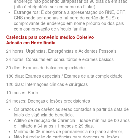
endereço não podendo ultrapassar os 90 dias da emissão
QSAUDE PLANO DE SAÚDE INDIVIDUAL
(não é obrigatório ser em nome do titular).
Estrangeiros: É obrigatória a apresentação do RNE, CPF,
SANTA HELENA PLANO DE SAÚDE INDIVIDUAL
CNS (pode ser apenas o número do cartão do SUS) e
comprovante de endereço em nome próprio ou dos pais
SANTARIS PLANO DE SAÚDE INDIVIDUAL
com comprovação de vínculo familiar.
SÃO CRISTOVÃO PLANO DE SAÚDE INDIVIDUAL
Carências para convênio médico Coletivo
Adesão
em
Hortolândia
SÃO MIGUEL PLANO DE SAÚDE INDIVIDUAL
24 horas: Urgências, Emergências e Acidentes Pessoais
STA CASA MAUÁ PLANO DE SAÚDE INDIVIDUAL
24 horas: Consultas em consultórios e exames básicos
30 dias: Exames de baixa complexidade
TOTAL MEDCARE PLANO DE SAÚDE INDIVIDUAL
180 dias: Exames especiais / Exames de alta complexidade
TRASMONTANO PLANO DE SAÚDE INDIVIDUAL
120 dias: Internações clínicas e cirúrgicas
10 meses: Parto
ÚNICA PLANO DE SAÚDE INDIVIDUAL
24 meses: Doenças e lesões preexistentes
UNIHOSP PLANO DE SAÚDE INDIVIDUAL
Os prazos de carências serão contados a partir da data de
início de vigência do benefício.
UNIMED GUARULHOS PLANO DE SAÚDE INDIVIDUAL
Aditivo de redução de Carência – idade mínima de 00 anos
e limitado a 64 anos 11 meses e 29 dias.
PLANO DE SAÚDE FAMILIAR
Mínimo de 06 meses de permanência no plano anterior;
Não há redução de carências para doenças ou lesões
BLUE MED PLANO DE SAÚDE FAMILIAR