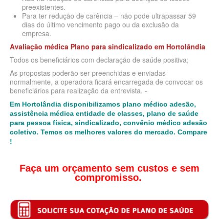
preexistentes.
Para ter redução de carência – não pode ultrapassar 59
BIOVIDA PLANO DE SAÚDE FAMILIAR
dias do último vencimento pago ou da exclusão da
empresa.
CRUZ AZUL PLANO DE SAÚDE FAMILIAR
Avaliação médica Plano para sindicalizado
em
Hortolândia
CUIDAR ME PLANO DE SAÚDE FAMILIAR
Todos os beneficiários com declaração de saúde positiva;
As propostas poderão ser preenchidas e enviadas
GNDI PLANO DE SAÚDE FAMILIAR
normalmente, a operadora ficará encarregada de convocar os
beneficiários para realização da entrevista. -
GARANTIA GS PLANO DE SAÚDE FAMILIAR
Em Hortolândia disponibilizamos plano médico adesão,
INTERCLINICAS PLANO DE SAÚDE FAMILIAR
assistência médica entidade de classes, plano de saúde
para pessoa física, sindicalizado, convênio médico adesão
KIPP PLANO DE SAÚDE FAMILIAR
coletivo. Temos os melhores valores do mercado. Compare
!
MED TOUR PLANO DE SAÚDE FAMILIAR
MEDICAL HEALTH PLANO DE SAÚDE FAMILIAR
Faça um orçamento sem custos e sem
compromisso.
PLENA PLANO DE SAÚDE FAMILIAR
QSAUDE PLANO DE SAÚDE FAMILIAR
SANTA HELENA PLANO DE SAÚDE FAMILIAR