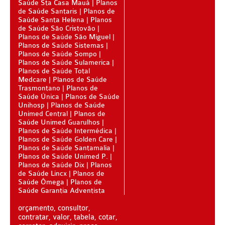
Saúde Sta Casa Mauá
Planos
de Saúde Santaris
Planos de
SANTA HELENA PLANO DE SAÚDE INFANTIL
Saúde Santa Helena
Planos
de Saúde São Cristovão
SÃO CRISTOVÃO PLANO DE SAÚDE INFANTIL
Planos de Saúde São Miguel
Planos de Saúde Sistemas
SÃO MIGUEL PLANO DE SAÚDE INFANTIL
Planos de Saúde Sompo
Planos de Saúde Sulamerica
STA CASA MAUÁ PLANO DE SAÚDE INFANTIL
Planos de Saúde Total
Medcare
Planos de Saúde
TOTAL MEDCARE PLANO DE SAÚDE INFANTIL
Trasmontano
Planos de
Saúde Única
Planos de Saúde
Unihosp
Planos de Saúde
TRASMONTANO PLANO DE SAÚDE INFANTIL
Unimed Central
Planos de
Saúde Unimed Guarulhos
ÚNICA PLANO DE SAÚDE INFANTIL
Planos de Saúde Intermédica
Planos de Saúde Golden Care
UNIHOSP PLANO DE SAÚDE INFANTIL
Planos de Saúde Santamalia
Planos de Saúde Unimed P.
PLANO DE SAÚDE SÊNIOR
Planos de Saúde Dix
Planos
de Saúde Lincx
Planos de
AMEPLAN PLANO DE SAÚDE SÊNIOR
Saúde Ômega
Planos de
Saúde Garantia Adventista
BIO SAÚDE PLANO DE SAÚDE SÊNIOR
orçamento, consultor,
contratar, valor, tabela, cotar,
BIOVIDA PLANO DE SAÚDE SÊNIOR