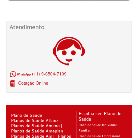
SANTARIS PLANO DE SAÚDE FAMILIAR
SÃO CRISTOVÃO PLANO DE SAÚDE FAMILIAR
Atendimento
SÃO MIGUEL PLANO DE SAÚDE FAMILIAR
STA CASA MAUÁ PLANO DE SAÚDE FAMILIAR
TOTAL MEDCARE PLANO DE SAÚDE FAMILIAR
TRASMONTANO PLANO DE SAÚDE FAMILIAR
(11) 9-6504-7109
ÚNICA PLANO DE SAÚDE FAMILIAR
Cotação Online
UNIHOSP PLANO DE SAÚDE FAMILIAR
UNIMED GUARULHOS PLANO DE SAÚDE FAMILIAR
CLASSES PLANO DE SAÚDE FAMILIAR
Escolha seu Plano de
Plano de Saúde
Saúde
Planos de Saúde Allianz
PLANO DE SAÚDE INFANTIL
Planos de Saúde Ameno
Plano de saude Individual
Planos de Saúde Ameplan
Familiar
AMIL PLANO DE SAÚDE INFANTIL
Planos de Saúde Amil
Planos
Plano de saude Empresarial