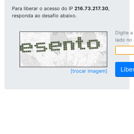
Para liberar o acesso
do IP
216.73.217.30
,
responda ao desafio abaixo.
Digite 
lado no
[trocar imagem]