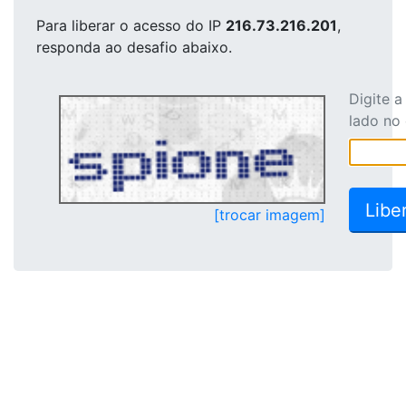
Para liberar o acesso
do IP
216.73.216.201
,
responda ao desafio abaixo.
Digite 
lado no
[trocar imagem]