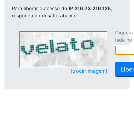
Para liberar o acesso
do IP
216.73.216.125
,
responda ao desafio abaixo.
Digite 
lado no
[trocar imagem]