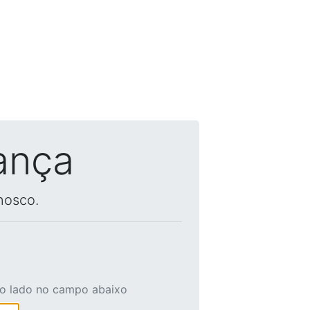
ança
nosco.
ao lado no campo abaixo