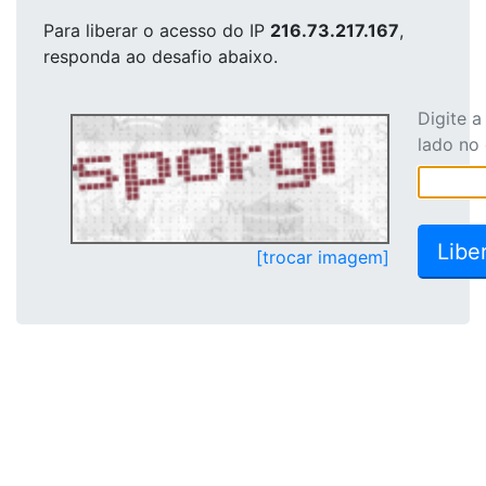
Para liberar o acesso
do IP
216.73.217.167
,
responda ao desafio abaixo.
Digite 
lado no
[trocar imagem]