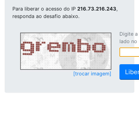
Para liberar o acesso
do IP
216.73.216.243
,
responda ao desafio abaixo.
Digite 
lado no
[trocar imagem]