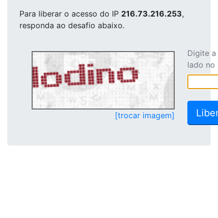
Para liberar o acesso
do IP
216.73.216.253
,
responda ao desafio abaixo.
Digite 
lado no
[trocar imagem]