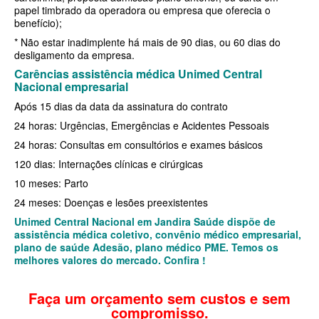
papel timbrado da operadora ou empresa que oferecia o
SANTA HELENA PLANO DE SAÚDE EMPRESARIAL
BIO SAÚDE PLANO DE SAÚDE INDIVIDUAL
benefício);
* Não estar inadimplente há mais de 90 dias, ou 60 dias do
SÃO CRISTOVÃO PLANO DE SAÚDE EMPRESARIAL
BIOVIDA PLANO DE SAÚDE INDIVIDUAL
desligamento da empresa.
Carências assistência médica Unimed Central
SÃO MIGUEL PLANO DE SAÚDE EMPRESARIAL
BLUE MED PLANO DE SAÚDE INDIVIDUAL
Nacional empresarial
SISTEMAS PLANO DE SAÚDE EMPRESARIAL
CLASSES PLANO DE SAÚDE INDIVIDUAL
Após 15 dias da data da assinatura do contrato
24 horas: Urgências, Emergências e Acidentes Pessoais
SOMPO PLANO DE SAÚDE EMPRESARIAL
CUIDAR ME PLANO DE SAÚDE INDIVIDUAL
24 horas: Consultas em consultórios e exames básicos
SULAMERICA PLANO DE SAÚDE EMPRESARIAL
CRUZ AZUL PLANO DE SAÚDE INDIVIDUAL
120 dias: Internações clínicas e cirúrgicas
TOTAL MEDCARE PLANO DE SAÚDE EMPRESARIAL
GARANTIA GS PLANO INDIVIDUAL
10 meses: Parto
24 meses: Doenças e lesões preexistentes
TRASMONTANO PLANO DE SAÚDE EMPRESARIAL
GNDI PLANO DE SAÚDE INDIVIDUAL
Unimed Central Nacional em Jandira Saúde dispõe de
UNIHOSP PLANO DE SAÚDE EMPRESARIAL
INTERCLINICAS PLANO DE SAÚDE INDIVIDUAL
assistência médica coletivo, convênio médico empresarial,
plano de saúde Adesão, plano médico PME. Temos os
UNIMED CENTRAL PLANO DE SAÚDE EMPRESARIAL
KIPP PLANO DE SAÚDE INDIVIDUAL
melhores valores do mercado. Confira !
UNIMED GUARULHOS PLANO DE SAÚDE EMPRESARIAL
MEDICAL HEALTH PLANO DE SAÚDE INDIVIDUAL
Faça um orçamento sem custos e sem
compromisso.
ÚNICA PLANO DE SAÚDE EMPRESARIAL
MED TOUR PLANO DE SAÚDE INDIVIDUAL