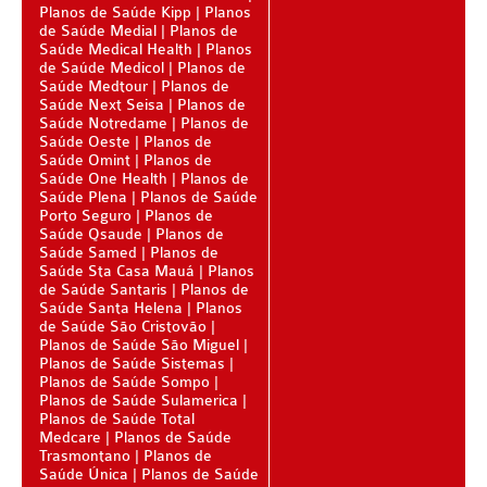
PLENA PLANO DE SAÚDE INFANTIL
Planos de Saúde Kipp
Planos
de Saúde Medial
Planos de
Saúde Medical Health
QSAUDE PLANO DE SAÚDE INFANTIL
Planos
de Saúde Medicol
Planos de
Saúde Medtour
Planos de
SANTA HELENA PLANO DE SAÚDE INFANTIL
Saúde Next Seisa
Planos de
Saúde Notredame
Planos de
SÃO CRISTOVÃO PLANO DE SAÚDE INFANTIL
Saúde Oeste
Planos de
Saúde Omint
Planos de
SÃO MIGUEL PLANO DE SAÚDE INFANTIL
Saúde One Health
Planos de
Saúde Plena
Planos de Saúde
STA CASA MAUÁ PLANO DE SAÚDE INFANTIL
Porto Seguro
Planos de
Saúde Qsaude
Planos de
TOTAL MEDCARE PLANO DE SAÚDE INFANTIL
Saúde Samed
Planos de
Saúde Sta Casa Mauá
Planos
de Saúde Santaris
Planos de
TRASMONTANO PLANO DE SAÚDE INFANTIL
Saúde Santa Helena
Planos
de Saúde São Cristovão
ÚNICA PLANO DE SAÚDE INFANTIL
Planos de Saúde São Miguel
Planos de Saúde Sistemas
UNIHOSP PLANO DE SAÚDE INFANTIL
Planos de Saúde Sompo
Planos de Saúde Sulamerica
PLANO DE SAÚDE SÊNIOR
Planos de Saúde Total
Medcare
Planos de Saúde
AMEPLAN PLANO DE SAÚDE SÊNIOR
Trasmontano
Planos de
Saúde Única
Planos de Saúde