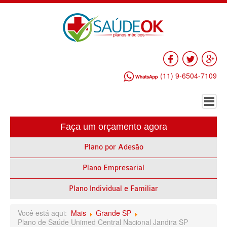
Facebook
Twitter
Go
(11) 9-6504-7109
Faça um orçamento agora
HOME
Plano por Adesão
PLANO DE SAÚDE EMPRESARIAL
Plano Empresarial
ALLIANZ PLANO DE SAÚDE EMPRESARIAL
AMEPLAN PLANO DE SAÚDE EMPRESARIAL
Plano Individual e Familiar
AMIL PLANO DE SAÚDE EMPRESARIAL
Você está aqui:
Mais
Grande SP
Plano de Saúde Unimed Central Nacional Jandira SP
BIO SAÚDE PLANO DE SAÚDE EMPRESARIAL