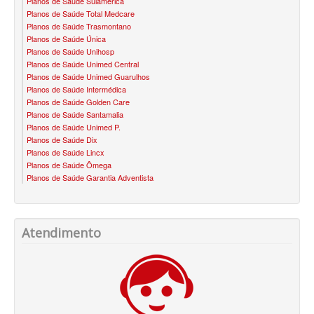
Planos de Saúde Sulamerica
QSAUDE PLANO DE SAÚDE FAMILIAR
Planos de Saúde Total Medcare
Planos de Saúde Trasmontano
SANTA HELENA PLANO DE SAÚDE FAMILIAR
Planos de Saúde Única
Planos de Saúde Unihosp
SANTARIS PLANO DE SAÚDE FAMILIAR
Planos de Saúde Unimed Central
Planos de Saúde Unimed Guarulhos
Planos de Saúde Intermédica
SÃO CRISTOVÃO PLANO DE SAÚDE FAMILIAR
Planos de Saúde Golden Care
Planos de Saúde Santamalia
SÃO MIGUEL PLANO DE SAÚDE FAMILIAR
Planos de Saúde Unimed P.
Planos de Saúde Dix
STA CASA MAUÁ PLANO DE SAÚDE FAMILIAR
Planos de Saúde Lincx
Planos de Saúde Ômega
TOTAL MEDCARE PLANO DE SAÚDE FAMILIAR
Planos de Saúde Garantia Adventista
TRASMONTANO PLANO DE SAÚDE FAMILIAR
ÚNICA PLANO DE SAÚDE FAMILIAR
Atendimento
UNIHOSP PLANO DE SAÚDE FAMILIAR
UNIMED GUARULHOS PLANO DE SAÚDE FAMILIAR
CLASSES PLANO DE SAÚDE FAMILIAR