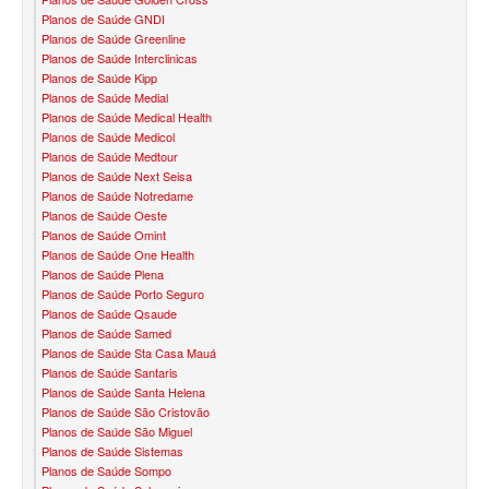
Planos de Saúde GNDI
PLANO DE SAÚDE FAMILIAR
Planos de Saúde Greenline
Planos de Saúde Interclinicas
BLUE MED PLANO DE SAÚDE FAMILIAR
Planos de Saúde Kipp
Planos de Saúde Medial
BIOVIDA PLANO DE SAÚDE FAMILIAR
Planos de Saúde Medical Health
Planos de Saúde Medicol
CRUZ AZUL PLANO DE SAÚDE FAMILIAR
Planos de Saúde Medtour
Planos de Saúde Next Seisa
CUIDAR ME PLANO DE SAÚDE FAMILIAR
Planos de Saúde Notredame
Planos de Saúde Oeste
GNDI PLANO DE SAÚDE FAMILIAR
Planos de Saúde Omint
Planos de Saúde One Health
GARANTIA GS PLANO DE SAÚDE FAMILIAR
Planos de Saúde Plena
Planos de Saúde Porto Seguro
INTERCLINICAS PLANO DE SAÚDE FAMILIAR
Planos de Saúde Qsaude
Planos de Saúde Samed
KIPP PLANO DE SAÚDE FAMILIAR
Planos de Saúde Sta Casa Mauá
Planos de Saúde Santaris
MED TOUR PLANO DE SAÚDE FAMILIAR
Planos de Saúde Santa Helena
Planos de Saúde São Cristovão
MEDICAL HEALTH PLANO DE SAÚDE FAMILIAR
Planos de Saúde São Miguel
Planos de Saúde Sistemas
PLENA PLANO DE SAÚDE FAMILIAR
Planos de Saúde Sompo