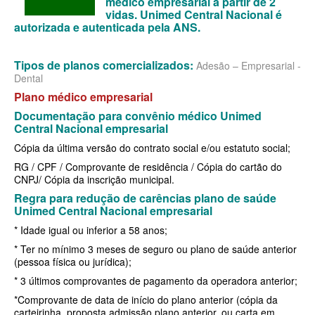
médico empresarial a partir de 2
vidas. Unimed Central Nacional é
MEDIAL PLANO DE SAÚDE EMPRESARIAL
autorizada e autenticada pela ANS.
MEDICAL HEALTH PLANO DE SAÚDE EMPRESARIAL
Tipos de planos comercializados:
Adesão – Empresarial -
MED TOUR PLANO DE SAÚDE EMPRESARIAL
Dental
Plano médico empresarial
NEXT SEISA PLANO DE SAÚDE EMPRESARIAL
Documentação para convênio médico Unimed
Central Nacional empresarial
NOTREDAME PLANO DE SAÚDE EMPRESARIAL
Cópia da última versão do contrato social e/ou estatuto social;
OMINT PLANO DE SAÚDE EMPRESARIAL
RG / CPF / Comprovante de residência / Cópia do cartão do
CNPJ/ Cópia da inscrição municipal.
ONE HEALTH PLANO DE SAÚDE EMPRESARIAL
Regra para redução de carências plano de saúde
PLENA PLANO DE SAÚDE EMPRESARIAL
Unimed Central Nacional empresarial
* Idade igual ou inferior a 58 anos;
PORTO SEGURO PLANO DE SAÚDE EMPRESARIAL
* Ter no mínimo 3 meses de seguro ou plano de saúde anterior
SAMED PLANO DE SAÚDE EMPRESARIAL
(pessoa física ou jurídica);
* 3 últimos comprovantes de pagamento da operadora anterior;
SANTA CASA DE MAUÁ PLANO DE SAÚDE EMPRESARIAL
*Comprovante de data de início do plano anterior (cópia da
PLANO DE SAÚDE INDIVIDUAL
SANTARIS PLANO DE SAÚDE EMPRESARIAL
carteirinha, proposta admissão plano anterior, ou carta em