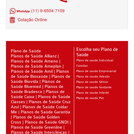
PLANO DE SAÚDE INFANTIL
(11) 9-6504-7109
AMIL PLANO DE SAÚDE INFANTIL
Cotação Online
BIO SAÚDE PLANO DE SAÚDE INFANTIL
BIOVIDA PLANO DE SAÚDE INFANTIL
BLUE MED PLANO DE SAÚDE INFANTIL
Escolha seu Plano de
Plano de Saúde
Saúde
Planos de Saúde Allianz
CLASSES PLANO DE SAÚDE INFANTIL
Planos de Saúde Ameno
Plano de saude Individual
Planos de Saúde Ameplan
Familiar
CUIDAR ME PLANO DE SAÚDE INFANTIL
Planos de Saúde Amil
Planos
Plano de saude Empresarial
de Saúde Biosaúde
Planos de
Plano de saude Adesão
GARANTIA GS PLANO DE SAÚDE INFANTIL
Saúde Biovida
Planos de
Plano de saude Sênior
Saúde Bluemed
Planos de
Plano de saude Gestante
Saúde Bradesco
Planos de
GNDI PLANO DE SAÚDE INFANTIL
Plano de saude Infantil
Saúde Caixa
Planos de Saúde
Plano de saude Pet
Classes
Planos de Saúde Cruz
KIPP PLANO DE SAÚDE INFANTIL
Azul
Planos de Saúde Cuidar
Me
Planos de Saúde Garantia
MEDICAL HEALTH PLANO DE SAÚDE INFANTIL
Planos de Saúde Golden
Cross
Planos de Saúde GNDI
MED TOUR PLANO DE SAÚDE INFANTIL
Planos de Saúde Greenline
Planos de Saúde Interclinicas