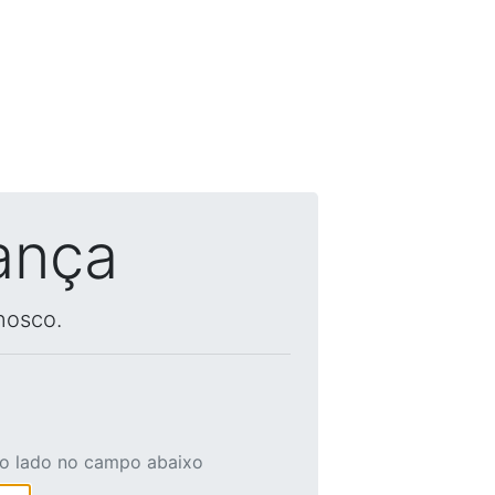
ança
nosco.
ao lado no campo abaixo