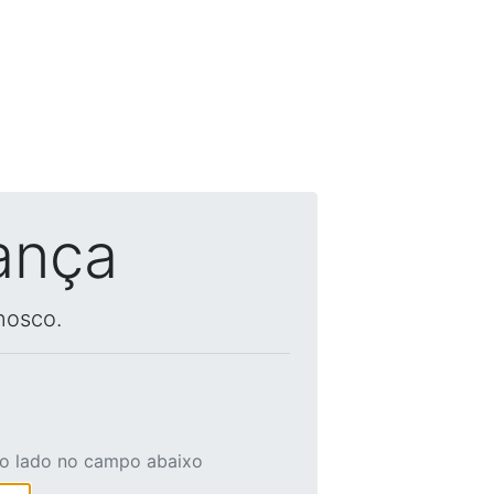
ança
nosco.
ao lado no campo abaixo