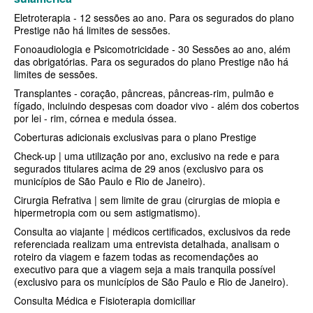
Eletroterapia - 12 sessões ao ano. Para os segurados do plano
SANTA HELENA PLANO DE SAÚDE EMPRESARIAL
BIO SAÚDE PLANO DE SAÚDE INDIVIDUAL
Prestige não há limites de sessões.
SÃO CRISTOVÃO PLANO DE SAÚDE EMPRESARIAL
BIOVIDA PLANO DE SAÚDE INDIVIDUAL
Fonoaudiologia e Psicomotricidade - 30 Sessões ao ano, além
das obrigatórias. Para os segurados do plano Prestige não há
SÃO MIGUEL PLANO DE SAÚDE EMPRESARIAL
BLUE MED PLANO DE SAÚDE INDIVIDUAL
limites de sessões.
Transplantes - coração, pâncreas, pâncreas-rim, pulmão e
SISTEMAS PLANO DE SAÚDE EMPRESARIAL
CLASSES PLANO DE SAÚDE INDIVIDUAL
fígado, incluindo despesas com doador vivo - além dos cobertos
por lei - rim, córnea e medula óssea.
SOMPO PLANO DE SAÚDE EMPRESARIAL
CUIDAR ME PLANO DE SAÚDE INDIVIDUAL
Coberturas adicionais exclusivas para o plano Prestige
SULAMERICA PLANO DE SAÚDE EMPRESARIAL
CRUZ AZUL PLANO DE SAÚDE INDIVIDUAL
Check-up | uma utilização por ano, exclusivo na rede e para
segurados titulares acima de 29 anos (exclusivo para os
TOTAL MEDCARE PLANO DE SAÚDE EMPRESARIAL
GARANTIA GS PLANO INDIVIDUAL
municípios de São Paulo e Rio de Janeiro).
Cirurgia Refrativa | sem limite de grau (cirurgias de miopia e
TRASMONTANO PLANO DE SAÚDE EMPRESARIAL
GNDI PLANO DE SAÚDE INDIVIDUAL
hipermetropia com ou sem astigmatismo).
UNIHOSP PLANO DE SAÚDE EMPRESARIAL
INTERCLINICAS PLANO DE SAÚDE INDIVIDUAL
Consulta ao viajante | médicos certificados, exclusivos da rede
referenciada realizam uma entrevista detalhada, analisam o
UNIMED CENTRAL PLANO DE SAÚDE EMPRESARIAL
KIPP PLANO DE SAÚDE INDIVIDUAL
roteiro da viagem e fazem todas as recomendações ao
executivo para que a viagem seja a mais tranquila possível
UNIMED GUARULHOS PLANO DE SAÚDE EMPRESARIAL
MEDICAL HEALTH PLANO DE SAÚDE INDIVIDUAL
(exclusivo para os municípios de São Paulo e Rio de Janeiro).
Consulta Médica e Fisioterapia domiciliar
ÚNICA PLANO DE SAÚDE EMPRESARIAL
MED TOUR PLANO DE SAÚDE INDIVIDUAL