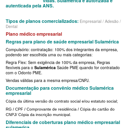
vidas. Sulamerica é autorizada e
autenticada pela ANS.
MEDIAL PLANO DE SAÚDE EMPRESARIAL
MEDICAL HEALTH PLANO DE SAÚDE EMPRESARIAL
Tipos de planos comercializados:
Empresarial / Adesão /
Dental
MED TOUR PLANO DE SAÚDE EMPRESARIAL
Plano médico empresarial
Regras para plano de saúde empresarial Sulamérica
NEXT SEISA PLANO DE SAÚDE EMPRESARIAL
Compulsório: contratação: 100% dos integrantes da empresa,
NOTREDAME PLANO DE SAÚDE EMPRESARIAL
podendo ser escolhida uma ou mais categorias:
Regra Flex: Sem exigência de 100% da empresa, Regras
OMINT PLANO DE SAÚDE EMPRESARIAL
flexíveis para o
Sulamérica
Saúde PME quando for contratado
com o Odonto PME.
ONE HEALTH PLANO DE SAÚDE EMPRESARIAL
Vendas válidas para a mesma empresa/CNPJ.
PLENA PLANO DE SAÚDE EMPRESARIAL
Documentação para convênio médico Sulamérica
empresarial
PORTO SEGURO PLANO DE SAÚDE EMPRESARIAL
Cópia da última versão do contrato social e/ou estatuto social;
SAMED PLANO DE SAÚDE EMPRESARIAL
RG / CPF / Comprovante de residência / Cópia do cartão do
CNPJ/ Cópia da inscrição municipal.
SANTA CASA DE MAUÁ PLANO DE SAÚDE EMPRESARIAL
Diferenciais de coberturas plano médico empresarial
PLANO DE SAÚDE INDIVIDUAL
SANTARIS PLANO DE SAÚDE EMPRESARIAL
sulamerica