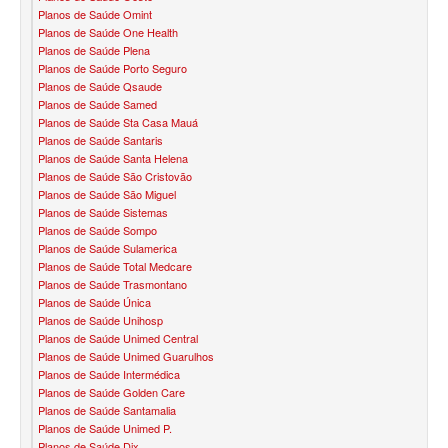
PLANO DE SAÚDE INFANTIL
Planos de Saúde Omint
Planos de Saúde One Health
AMIL PLANO DE SAÚDE INFANTIL
Planos de Saúde Plena
Planos de Saúde Porto Seguro
Planos de Saúde Qsaude
BIO SAÚDE PLANO DE SAÚDE INFANTIL
Planos de Saúde Samed
Planos de Saúde Sta Casa Mauá
BIOVIDA PLANO DE SAÚDE INFANTIL
Planos de Saúde Santaris
Planos de Saúde Santa Helena
BLUE MED PLANO DE SAÚDE INFANTIL
Planos de Saúde São Cristovão
Planos de Saúde São Miguel
CLASSES PLANO DE SAÚDE INFANTIL
Planos de Saúde Sistemas
Planos de Saúde Sompo
CUIDAR ME PLANO DE SAÚDE INFANTIL
Planos de Saúde Sulamerica
Planos de Saúde Total Medcare
GARANTIA GS PLANO DE SAÚDE INFANTIL
Planos de Saúde Trasmontano
Planos de Saúde Única
GNDI PLANO DE SAÚDE INFANTIL
Planos de Saúde Unihosp
Planos de Saúde Unimed Central
KIPP PLANO DE SAÚDE INFANTIL
Planos de Saúde Unimed Guarulhos
Planos de Saúde Intermédica
MEDICAL HEALTH PLANO DE SAÚDE INFANTIL
Planos de Saúde Golden Care
Planos de Saúde Santamalia
MED TOUR PLANO DE SAÚDE INFANTIL
Planos de Saúde Unimed P.
Planos de Saúde Dix