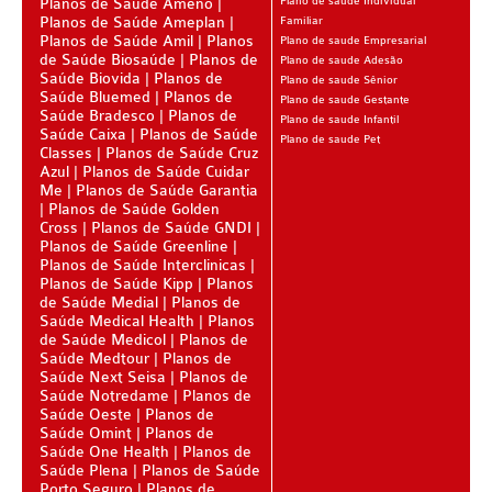
Planos de Saúde Ameno
Plano de saude Individual
BIO SAÚDE PLANO DE SAÚDE SÊNIOR
Planos de Saúde Ameplan
Familiar
Planos de Saúde Amil
Planos
Plano de saude Empresarial
BIOVIDA PLANO DE SAÚDE SÊNIOR
de Saúde Biosaúde
Planos de
Plano de saude Adesão
Saúde Biovida
Planos de
Plano de saude Sênior
BLUE MED PLANO DE SAÚDE SÊNIOR
Saúde Bluemed
Planos de
Plano de saude Gestante
Saúde Bradesco
Planos de
Plano de saude Infantil
CUIDAR ME PLANO DE SAÚDE SÊNIOR
Saúde Caixa
Planos de Saúde
Plano de saude Pet
Classes
Planos de Saúde Cruz
GNDI PLANO DE SAÚDE SÊNIOR
Azul
Planos de Saúde Cuidar
Me
Planos de Saúde Garantia
GARANTIA GS PLANO DE SAÚDE SÊNIOR
Planos de Saúde Golden
Cross
Planos de Saúde GNDI
Planos de Saúde Greenline
GREENLINE PLANO DE SAÚDE SÊNIOR
Planos de Saúde Interclinicas
Planos de Saúde Kipp
Planos
KIPP PLANO DE SAÚDE SÊNIOR
de Saúde Medial
Planos de
Saúde Medical Health
Planos
MEDSENIORPLANO DE SAÚDE SÊNIOR
de Saúde Medicol
Planos de
Saúde Medtour
Planos de
QSAÚDE PLANO DE SAÚDE SÊNIOR
Saúde Next Seisa
Planos de
Saúde Notredame
Planos de
SANTA HELENA PLANO DE SAÚDE SÊNIOR
Saúde Oeste
Planos de
Saúde Omint
Planos de
Saúde One Health
SÃO CRISTOVÃO PLANO DE SAÚDE SÊNIOR
Planos de
Saúde Plena
Planos de Saúde
Porto Seguro
Planos de
TOTAL MEDCARE PLANO DE SAÚDE SÊNIOR