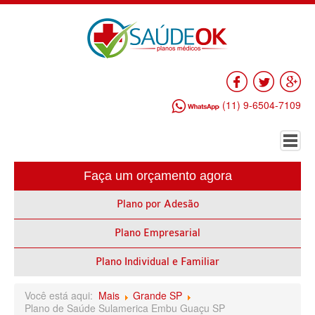
Facebook
Twitter
Go
(11) 9-6504-7109
Faça um orçamento agora
HOME
Plano por Adesão
PLANO DE SAÚDE EMPRESARIAL
Plano Empresarial
ALLIANZ PLANO DE SAÚDE EMPRESARIAL
AMEPLAN PLANO DE SAÚDE EMPRESARIAL
Plano Individual e Familiar
AMIL PLANO DE SAÚDE EMPRESARIAL
Você está aqui:
Mais
Grande SP
Plano de Saúde Sulamerica Embu Guaçu SP
BIO SAÚDE PLANO DE SAÚDE EMPRESARIAL