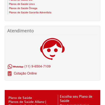
PLENA PLANO DE SAÚDE INFANTIL
Planos de Saúde Lincx
Planos de Saúde Ômega
QSAUDE PLANO DE SAÚDE INFANTIL
Planos de Saúde Garantia Adventista
SANTA HELENA PLANO DE SAÚDE INFANTIL
SÃO CRISTOVÃO PLANO DE SAÚDE INFANTIL
Atendimento
SÃO MIGUEL PLANO DE SAÚDE INFANTIL
STA CASA MAUÁ PLANO DE SAÚDE INFANTIL
TOTAL MEDCARE PLANO DE SAÚDE INFANTIL
TRASMONTANO PLANO DE SAÚDE INFANTIL
(11) 9-6504-7109
ÚNICA PLANO DE SAÚDE INFANTIL
Cotação Online
UNIHOSP PLANO DE SAÚDE INFANTIL
PLANO DE SAÚDE SÊNIOR
Escolha seu Plano de
AMEPLAN PLANO DE SAÚDE SÊNIOR
Plano de Saúde
Saúde
Planos de Saúde Allianz